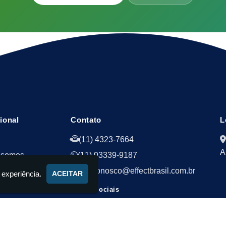
cional
Contato
L
(11) 4323-7664
A
 somos
(11) 93339-9187
ços
faleconosco@effectbrasil.com.br
 experiência.
ACEITAR
Redes Sociais
to
mações