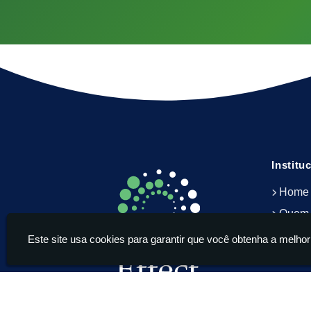
Institu
Home
Quem
Servi
Este site usa cookies para garantir que você obtenha a melhor
Blog
Conta
Infor