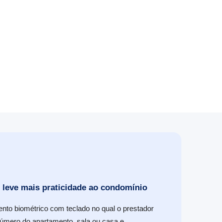
e leve mais praticidade ao condomínio
ento biométrico com teclado no qual o prestador
o número do apartamento, sala ou casa e