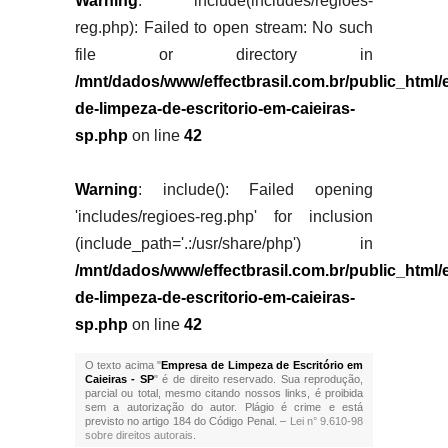
Warning
: include(includes/regioes-
reg.php): Failed to open stream: No such
file or directory in
/mnt/dados/www/effectbrasil.com.br/public_html
de-limpeza-de-escritorio-em-caieiras-
sp.php
on line
42
Warning
: include(): Failed opening
'includes/regioes-reg.php' for inclusion
(include_path='.:/usr/share/php') in
/mnt/dados/www/effectbrasil.com.br/public_html
de-limpeza-de-escritorio-em-caieiras-
sp.php
on line
42
O texto acima "
Empresa de Limpeza de Escritório em
Caieiras - SP
" é de direito reservado. Sua reprodução,
parcial ou total, mesmo citando nossos links, é proibida
sem a autorização do autor. Plágio é crime e está
previsto no artigo 184 do Código Penal. –
Lei n° 9.610-98
sobre direitos autorais
.