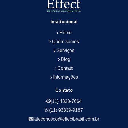
Empresa de Limpeza de Fachadas
Empresa de Limpeza e Conservação Predial
Empresa de Manutenção Predial
Institucional
Empresa de Portaria Terceirizada
Home
Empresa de Portaria e Controlador de Acesso
Empresa de Portaria e Limpeza
Quem somos
Empresa de Serviços Terceirizados
Serviços
Empresa de Serviços de Manutenção Predial
Blog
Empresa de Terceirização de Limpeza
Contato
Empresa de Terceirização de Portaria
Informações
Empresa de Terceirização de Serviços de
Limpeza
Empresa de Terceirização de Serviços de
Contato
Limpeza Facilities
(11) 4323-7664
Empresa de Zeladoria e Portaria
(11) 93339-9187
Empresas Terceirizadas Recepção
Empresas de Jardinagem para Condomínios
faleconosco@effectbrasil.com.br
Empresas de Manutenção Predial Rj