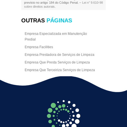
previsto no artigo 184 do Código Penal. –
Lei n° 9.610-98
sobre direitos autorais
.
OUTRAS
PÁGINAS
Empresa Especializada em Manutenção
Predial
Empresa Facilities
Empresa Prestadora de Serviços de Limpeza
Empresa Que Presta Serviços de Limpeza
Empresa Que Terceiriza Serviços de Limpeza
Empresa Terceirizada de Portaria
Empresa de Facilities
Empresa de Limpeza Escritório Rj
Empresa de Limpeza Empresarial
Empresa de Limpeza Predial
Empresa de Limpeza Predial Terceirizada
Empresa de Limpeza de Escritório