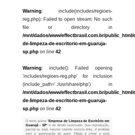
Warning
: include(includes/regioes-
reg.php): Failed to open stream: No such
file or directory in
/mnt/dados/www/effectbrasil.com.br/public_html
de-limpeza-de-escritorio-em-guaruja-
sp.php
on line
42
Warning
: include(): Failed opening
'includes/regioes-reg.php' for inclusion
(include_path='.:/usr/share/php') in
/mnt/dados/www/effectbrasil.com.br/public_html
de-limpeza-de-escritorio-em-guaruja-
sp.php
on line
42
O texto acima "
Empresa de Limpeza de Escritório em
Guarujá - SP
" é de direito reservado. Sua reprodução,
parcial ou total, mesmo citando nossos links, é proibida
sem a autorização do autor. Plágio é crime e está