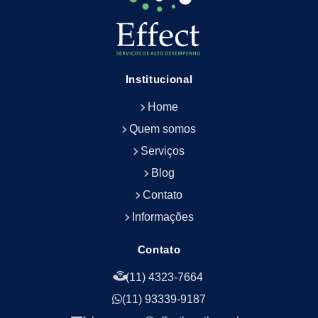
Empresa de Limpeza de Fachada
Empresa de Limpeza de Fachadas
Empresa de Limpeza e Conservação Predial
Empresa de Manutenção Predial
Institucional
Empresa de Portaria Terceirizada
Home
Empresa de Portaria e Controlador de Acesso
Empresa de Portaria e Limpeza
Quem somos
Empresa de Serviços Terceirizados
Serviços
Empresa de Serviços de Manutenção Predial
Blog
Empresa de Terceirização de Limpeza
Contato
Empresa de Terceirização de Portaria
Informações
Empresa de Terceirização de Serviços de
Limpeza
Empresa de Terceirização de Serviços de
Contato
Limpeza Facilities
(11) 4323-7664
Empresa de Zeladoria e Portaria
(11) 93339-9187
Empresas Terceirizadas Recepção