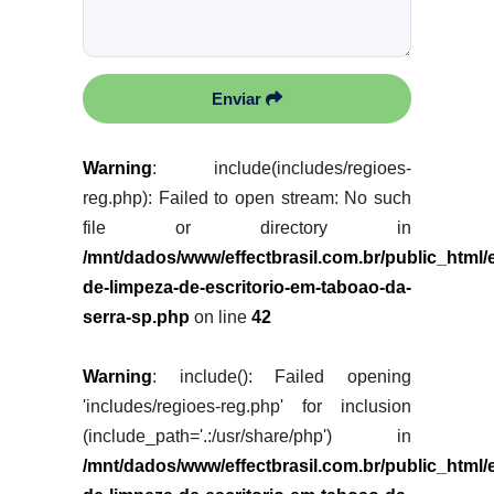
Enviar
Warning
: include(includes/regioes-
reg.php): Failed to open stream: No such
file or directory in
/mnt/dados/www/effectbrasil.com.br/public_html
de-limpeza-de-escritorio-em-taboao-da-
serra-sp.php
on line
42
Warning
: include(): Failed opening
'includes/regioes-reg.php' for inclusion
(include_path='.:/usr/share/php') in
/mnt/dados/www/effectbrasil.com.br/public_html