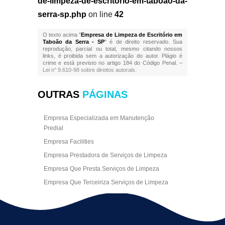
de-limpeza-de-escritorio-em-taboao-da-
serra-sp.php
on line
42
O texto acima "
Empresa de Limpeza de Escritório em
Taboão da Serra - SP
" é de direito reservado. Sua
reprodução, parcial ou total, mesmo citando nossos
links, é proibida sem a autorização do autor. Plágio é
crime e está previsto no artigo 184 do Código Penal. –
Lei n° 9.610-98 sobre direitos autorais
.
OUTRAS
PÁGINAS
Empresa Especializada em Manutenção
Predial
Empresa Facilities
Empresa Prestadora de Serviços de Limpeza
Empresa Que Presta Serviços de Limpeza
Empresa Que Terceiriza Serviços de Limpeza
Empresa Terceirizada de Portaria
Empresa de Facilities
Empresa de Limpeza Escritório Rj