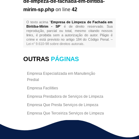
de-limpeza-de-fachada-em-biritiba-
mirim-sp.php
on line
42
O texto acima "
Empresa de Limpeza de Fachada em
Biritiba-Mirim - SP
" é de direito reservado. Sua
reprodução, parcial ou total, mesmo citando nossos
links, é proibida sem a autorização do autor. Plágio é
crime e está previsto no artigo 184 do Código Penal. –
Lei n° 9.610-98 sobre direitos autorais
.
OUTRAS
PÁGINAS
Empresa Especializada em Manutenção
Predial
Empresa Facilities
Empresa Prestadora de Serviços de Limpeza
Empresa Que Presta Serviços de Limpeza
Empresa Que Terceiriza Serviços de Limpeza
Empresa Terceirizada de Portaria
Empresa de Facilities
Empresa de Limpeza Escritório Rj