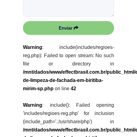
Enviar
Warning
: include(includes/regioes-
reg.php): Failed to open stream: No such
file or directory in
/mnt/dados/www/effectbrasil.com.br/public_html
de-limpeza-de-fachada-em-biritiba-
mirim-sp.php
on line
42
Warning
: include(): Failed opening
'includes/regioes-reg.php' for inclusion
(include_path='.:/usr/share/php') in
/mnt/dados/www/effectbrasil.com.br/public_html