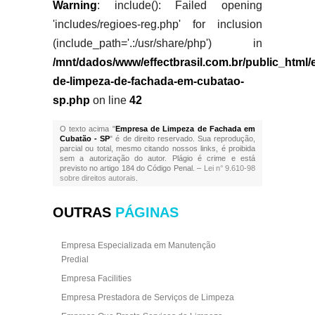
Warning
: include(): Failed opening
'includes/regioes-reg.php' for inclusion
(include_path='.:/usr/share/php') in
/mnt/dados/www/effectbrasil.com.br/public_html
de-limpeza-de-fachada-em-cubatao-
sp.php
on line
42
O texto acima "
Empresa de Limpeza de Fachada em
Cubatão - SP
" é de direito reservado. Sua reprodução,
parcial ou total, mesmo citando nossos links, é proibida
sem a autorização do autor. Plágio é crime e está
previsto no artigo 184 do Código Penal. –
Lei n° 9.610-98
sobre direitos autorais
.
OUTRAS
PÁGINAS
Empresa Especializada em Manutenção
Predial
Empresa Facilities
Empresa Prestadora de Serviços de Limpeza