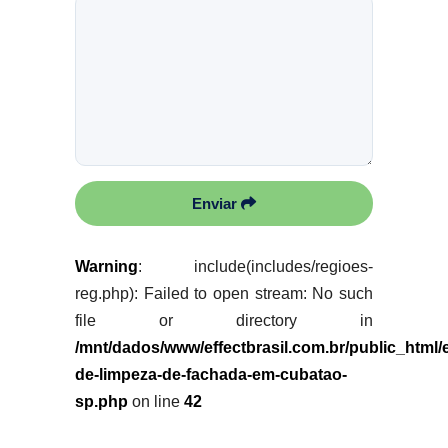
Enviar
Warning
: include(includes/regioes-
reg.php): Failed to open stream: No such
file or directory in
/mnt/dados/www/effectbrasil.com.br/public_html
de-limpeza-de-fachada-em-cubatao-
sp.php
on line
42