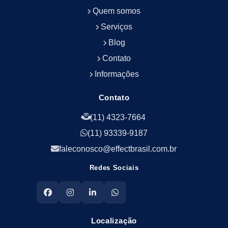
Empresa de Portaria e Limpeza
Quem somos
Empresa de Serviços Terceirizados
Serviços
Empresa de Serviços de Manutenção Predial
Blog
Empresa de Terceirização de Limpeza
Contato
Empresa de Terceirização de Portaria
Informações
Empresa de Terceirização de Serviços de
Limpeza
Empresa de Terceirização de Serviços de
Contato
Limpeza Facilities
(11) 4323-7664
Empresa de Zeladoria e Portaria
(11) 93339-9187
Empresas Terceirizadas Recepção
Empresas de Jardinagem para Condomínios
faleconosco@effectbrasil.com.br
Empresas de Manutenção Predial Rj
Redes Sociais
Empresas de Manutenção Predial Sp
Jardinagem para Empresa
Limpeza Empresarial Terceirizada
Limpeza Predial Terceirizada
Localização