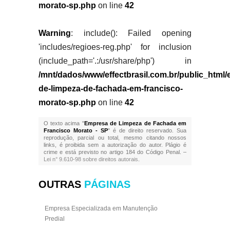
morato-sp.php
on line
42
Warning
: include(): Failed opening
'includes/regioes-reg.php' for inclusion
(include_path='.:/usr/share/php') in
/mnt/dados/www/effectbrasil.com.br/public_html
de-limpeza-de-fachada-em-francisco-
morato-sp.php
on line
42
O texto acima "
Empresa de Limpeza de Fachada em
Francisco Morato - SP
" é de direito reservado. Sua
reprodução, parcial ou total, mesmo citando nossos
links, é proibida sem a autorização do autor. Plágio é
crime e está previsto no artigo 184 do Código Penal. –
Lei n° 9.610-98 sobre direitos autorais
.
OUTRAS
PÁGINAS
Empresa Especializada em Manutenção
Predial