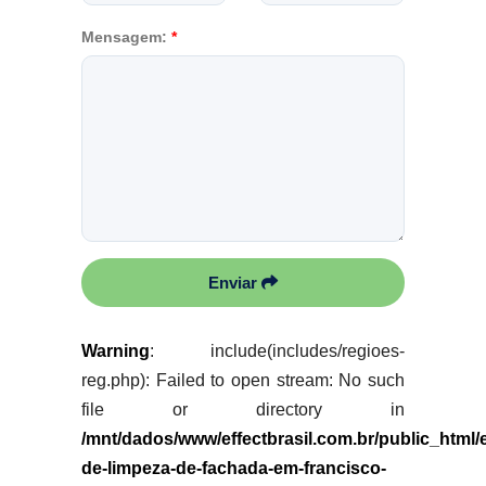
Mensagem:
*
Enviar
Warning
: include(includes/regioes-
reg.php): Failed to open stream: No such
file or directory in
/mnt/dados/www/effectbrasil.com.br/public_html
de-limpeza-de-fachada-em-francisco-