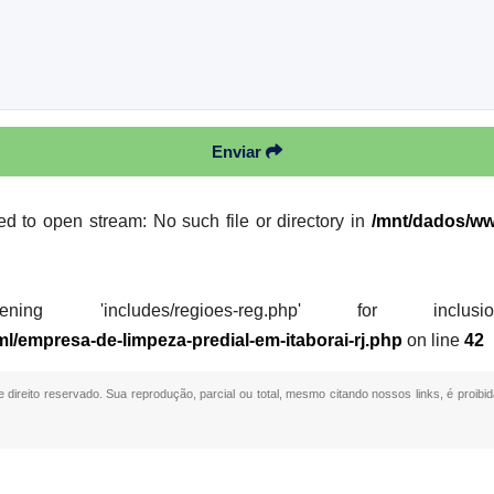
Enviar
led to open stream: No such file or directory in
/mnt/dados/ww
 'includes/regioes-reg.php' for inclusion (i
l/empresa-de-limpeza-predial-em-itaborai-rj.php
on line
42
e direito reservado. Sua reprodução, parcial ou total, mesmo citando nossos links, é proibid