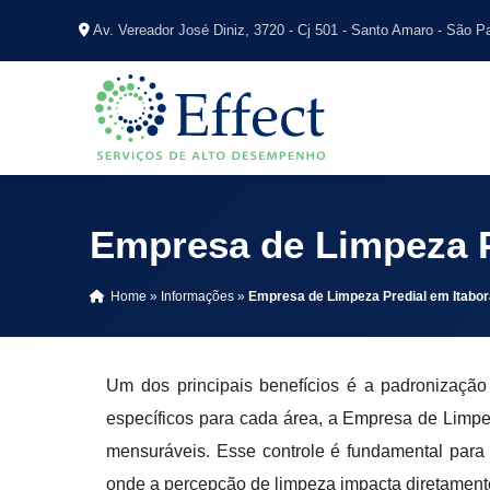
Av. Vereador José Diniz, 3720 - Cj 501 - Santo Amaro - São P
Empresa de Limpeza Pr
Home
»
Informações
»
Empresa de Limpeza Predial em Itabora
Um dos principais benefícios é a padronizaçã
específicos para cada área, a Empresa de Limpez
mensuráveis. Esse controle é fundamental para 
onde a percepção de limpeza impacta diretament