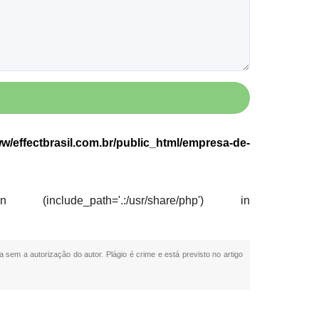
w/effectbrasil.com.br/public_html/empresa-de-
nclude_path='.:/usr/share/php') in
a sem a autorização do autor. Plágio é crime e está previsto no artigo