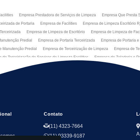
cilities
Empresa Prestadora de Serviços de Limpeza
Empresa Que Presta S
eirizada de Portaria
Empresa de Facilities
Empresa de Limpeza Escritório R
Terceirizada
Empresa de Limpeza de Escritório
Empresa de Limpeza de Fa
anutenção Predial
Empresa de Portaria Terceirizada
Empresa de Portaria e
e Manutenção Predial
Empresa de Terceirização de Limpeza
Empresa de Ter
 de Terceirização de Serviços de Limpeza Facilities
Empresa de Zeladoria e Po
Manutenção Predial Rj
Empresas de Manutenção Predial Sp
Jardinagem pa
peza de Fachadas de Predios
Limpeza de Fachadas de Vidro
Recepção Ter
al
Serviço de Portaria Remota
Portaria Terceiriza
Serviços da Terceirizaç
s
Terceirização de Facilitie
Terceirização de Limpeza e Portaria
Terceiriza
cional
Contato
L
(11) 4323-7664
A
 somos
(11) 93339-9187