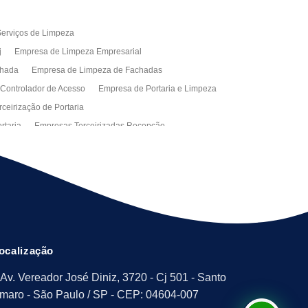
erviços de Limpeza
j
Empresa de Limpeza Empresarial
chada
Empresa de Limpeza de Fachadas
 Controlador de Acesso
Empresa de Portaria e Limpeza
ceirização de Portaria
rtaria
Empresas Terceirizadas Recepção
ra Empresa
Limpeza Empresarial Terceirizada
ceirizada
Serviço de Limpeza
ão de Manutenção Predial
Serviços de Facilities
ção de Manutenção Predial
ocalização
Av. Vereador José Diniz, 3720 - Cj 501 - Santo
maro - São Paulo / SP - CEP: 04604-007