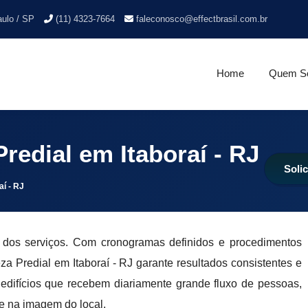
aulo / SP
(11) 4323-7664
faleconosco@effectbrasil.com.br
Home
Quem S
edial em Itaboraí - RJ
Soli
í - RJ
o dos serviços. Com cronogramas definidos e procedimentos
a Predial em Itaboraí - RJ garante resultados consistentes e
edifícios que recebem diariamente grande fluxo de pessoas,
e na imagem do local.