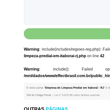
Warning
: include(includes/regioes-reg.php): Fai
limpeza-predial-em-itaborai-rj.php
on line
42
Warning
: include(): Failed opening
/mnt/dados/www/effectbrasil.com.br/public_htm
O texto acima "
Empresa de Limpeza Predial em Itaboraí - RJ
" é d
184 do Código Penal. –
Lei n° 9.610-98 sobre direitos autorais
.
OUTRAS
PÁGINAS