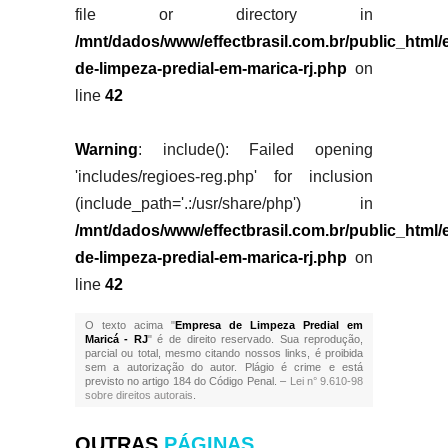
file or directory in
/mnt/dados/www/effectbrasil.com.br/public_html
de-limpeza-predial-em-marica-rj.php
on
line
42
Warning
: include(): Failed opening
'includes/regioes-reg.php' for inclusion
(include_path='.:/usr/share/php') in
/mnt/dados/www/effectbrasil.com.br/public_html
de-limpeza-predial-em-marica-rj.php
on
line
42
O texto acima "
Empresa de Limpeza Predial em
Maricá - RJ
" é de direito reservado. Sua reprodução,
parcial ou total, mesmo citando nossos links, é proibida
sem a autorização do autor. Plágio é crime e está
previsto no artigo 184 do Código Penal. –
Lei n° 9.610-98
sobre direitos autorais
.
OUTRAS
PÁGINAS