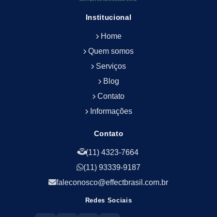
Empresa de Manutenção Predial
Institucional
Empresa de Portaria Terceirizada
Home
Empresa de Portaria e Controlador de Acesso
Empresa de Portaria e Limpeza
Quem somos
Empresa de Serviços Terceirizados
Serviços
Empresa de Serviços de Manutenção Predial
Blog
Empresa de Terceirização de Limpeza
Contato
Empresa de Terceirização de Portaria
Informações
Empresa de Terceirização de Serviços de
Limpeza
Empresa de Terceirização de Serviços de
Contato
Limpeza Facilities
(11) 4323-7664
Empresa de Zeladoria e Portaria
(11) 93339-9187
Empresas Terceirizadas Recepção
Empresas de Jardinagem para Condomínios
faleconosco@effectbrasil.com.br
Empresas de Manutenção Predial Rj
Redes Sociais
Empresas de Manutenção Predial Sp