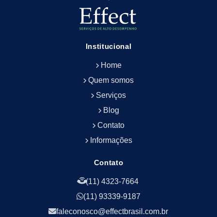
Empresa de Limpeza de Fachadas
Empresa de Limpeza e Conservação Predial
Empresa de Manutenção Predial
Institucional
Empresa de Portaria Terceirizada
Home
Empresa de Portaria e Controlador de Acesso
Empresa de Portaria e Limpeza
Quem somos
Empresa de Serviços Terceirizados
Serviços
Empresa de Serviços de Manutenção Predial
Blog
Empresa de Terceirização de Limpeza
Contato
Empresa de Terceirização de Portaria
Informações
Empresa de Terceirização de Serviços de
Limpeza
Empresa de Terceirização de Serviços de
Contato
Limpeza Facilities
(11) 4323-7664
Empresa de Zeladoria e Portaria
(11) 93339-9187
Empresas Terceirizadas Recepção
Empresas de Jardinagem para Condomínios
faleconosco@effectbrasil.com.br