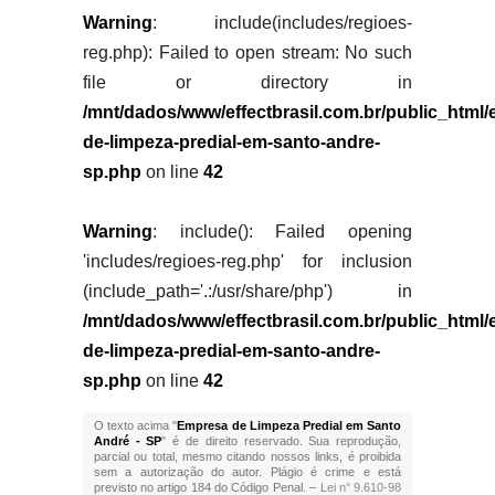
Warning
: include(includes/regioes-
reg.php): Failed to open stream: No such
file or directory in
/mnt/dados/www/effectbrasil.com.br/public_html
de-limpeza-predial-em-santo-andre-
sp.php
on line
42
Warning
: include(): Failed opening
'includes/regioes-reg.php' for inclusion
(include_path='.:/usr/share/php') in
/mnt/dados/www/effectbrasil.com.br/public_html
de-limpeza-predial-em-santo-andre-
sp.php
on line
42
O texto acima "
Empresa de Limpeza Predial em Santo
André - SP
" é de direito reservado. Sua reprodução,
parcial ou total, mesmo citando nossos links, é proibida
sem a autorização do autor. Plágio é crime e está
previsto no artigo 184 do Código Penal. –
Lei n° 9.610-98