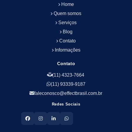
Home
Empresa de Portaria e Controlador de Acesso
Empresa de Portaria e Limpeza
Quem somos
Empresa de Serviços Terceirizados
Serviços
Empresa de Serviços de Manutenção Predial
Blog
Empresa de Terceirização de Limpeza
Contato
Empresa de Terceirização de Portaria
Informações
Empresa de Terceirização de Serviços de
Limpeza
Empresa de Terceirização de Serviços de
Contato
Limpeza Facilities
(11) 4323-7664
Empresa de Zeladoria e Portaria
(11) 93339-9187
Empresas Terceirizadas Recepção
Empresas de Jardinagem para Condomínios
faleconosco@effectbrasil.com.br
Empresas de Manutenção Predial Rj
Redes Sociais
Empresas de Manutenção Predial Sp
Jardinagem para Empresa
Limpeza Empresarial Terceirizada