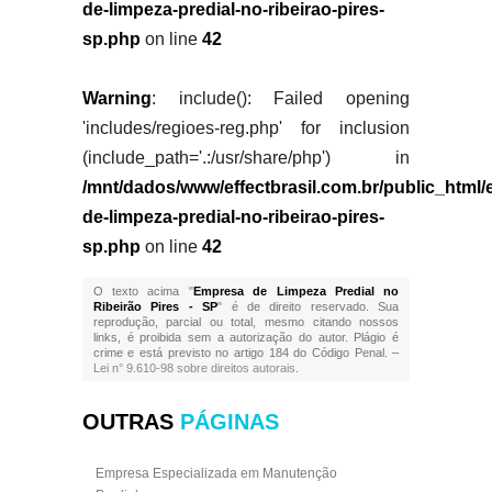
de-limpeza-predial-no-ribeirao-pires-
sp.php
on line
42
Warning
: include(): Failed opening
'includes/regioes-reg.php' for inclusion
(include_path='.:/usr/share/php') in
/mnt/dados/www/effectbrasil.com.br/public_html
de-limpeza-predial-no-ribeirao-pires-
sp.php
on line
42
O texto acima "
Empresa de Limpeza Predial no
Ribeirão Pires - SP
" é de direito reservado. Sua
reprodução, parcial ou total, mesmo citando nossos
links, é proibida sem a autorização do autor. Plágio é
crime e está previsto no artigo 184 do Código Penal. –
Lei n° 9.610-98 sobre direitos autorais
.
OUTRAS
PÁGINAS
Empresa Especializada em Manutenção