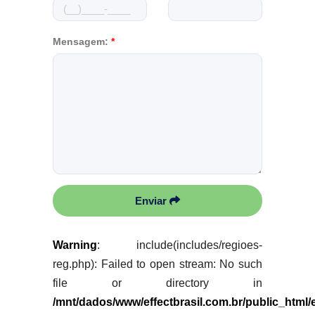
Mensagem:
*
Enviar
Warning
: include(includes/regioes-
reg.php): Failed to open stream: No such
file or directory in
/mnt/dados/www/effectbrasil.com.br/public_html