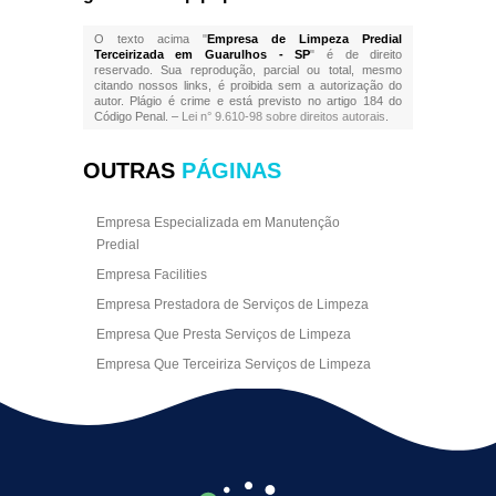
O texto acima "
Empresa de Limpeza Predial
Terceirizada em Guarulhos - SP
" é de direito
reservado. Sua reprodução, parcial ou total, mesmo
citando nossos links, é proibida sem a autorização do
autor. Plágio é crime e está previsto no artigo 184 do
Código Penal. –
Lei n° 9.610-98 sobre direitos autorais
.
OUTRAS
PÁGINAS
Empresa Especializada em Manutenção
Predial
Empresa Facilities
Empresa Prestadora de Serviços de Limpeza
Empresa Que Presta Serviços de Limpeza
Empresa Que Terceiriza Serviços de Limpeza
Empresa Terceirizada de Portaria
Empresa de Facilities
Empresa de Limpeza Escritório Rj
Empresa de Limpeza Empresarial