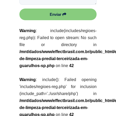
Enviar
Warning
: include(includes/regioes-
reg.php): Failed to open stream: No such
file or directory in
/mnt/dados/www/effectbrasil.com.br/public_html
de-limpeza-predial-terceirizada-em-
guarulhos-sp.php
on line
42
Warning
: include(): Failed opening
'includes/regioes-reg.php' for inclusion
(include_path='.:/usr/share/php') in
/mnt/dados/www/effectbrasil.com.br/public_html
de-limpeza-predial-terceirizada-em-
guarulhos-sp.php
on line
42