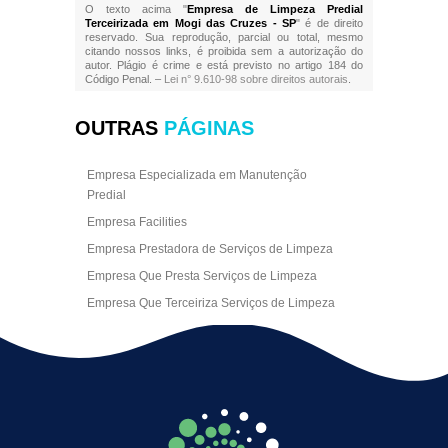
O texto acima "
Empresa de Limpeza Predial
Terceirizada em Mogi das Cruzes - SP
" é de direito
reservado. Sua reprodução, parcial ou total, mesmo
citando nossos links, é proibida sem a autorização do
autor. Plágio é crime e está previsto no artigo 184 do
Código Penal. –
Lei n° 9.610-98 sobre direitos autorais
.
OUTRAS
PÁGINAS
Empresa Especializada em Manutenção
Predial
Empresa Facilities
Empresa Prestadora de Serviços de Limpeza
Empresa Que Presta Serviços de Limpeza
Empresa Que Terceiriza Serviços de Limpeza
Empresa Terceirizada de Portaria
Empresa de Facilities
Empresa de Limpeza Escritório Rj
Empresa de Limpeza Empresarial
Empresa de Limpeza Predial