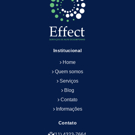
Empresa de Limpeza Predial Terceirizada
Empresa de Limpeza de Escritório
Empresa de Limpeza de Fachada
Empresa de Limpeza de Fachadas
Empresa de Limpeza e Conservação Predial
Empresa de Manutenção Predial
Institucional
Empresa de Portaria Terceirizada
Home
Empresa de Portaria e Controlador de Acesso
Empresa de Portaria e Limpeza
Quem somos
Empresa de Serviços Terceirizados
Serviços
Empresa de Serviços de Manutenção Predial
Blog
Empresa de Terceirização de Limpeza
Contato
Empresa de Terceirização de Portaria
Informações
Empresa de Terceirização de Serviços de
Limpeza
Empresa de Terceirização de Serviços de
Contato
Limpeza Facilities
(11) 4323-7664