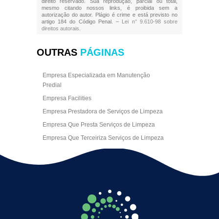
direito reservado. Sua reprodução, parcial ou total,
mesmo citando nossos links, é proibida sem a
autorização do autor. Plágio é crime e está previsto no
artigo 184 do Código Penal. –
Lei n° 9.610-98 sobre
direitos autorais
.
OUTRAS
PÁGINAS
Empresa Especializada em Manutenção
Predial
Empresa Facilities
Empresa Prestadora de Serviços de Limpeza
Empresa Que Presta Serviços de Limpeza
Empresa Que Terceiriza Serviços de Limpeza
Empresa Terceirizada de Portaria
Empresa de Facilities
Empresa de Limpeza Escritório Rj
Empresa de Limpeza Empresarial
Empresa de Limpeza Predial
Empresa de Limpeza Predial Terceirizada