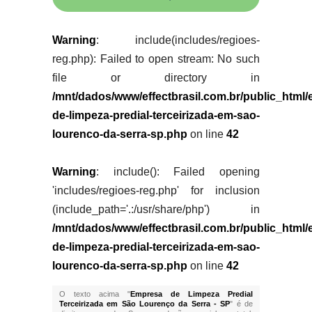
Warning
: include(includes/regioes-
reg.php): Failed to open stream: No such
file or directory in
/mnt/dados/www/effectbrasil.com.br/public_html
de-limpeza-predial-terceirizada-em-sao-
lourenco-da-serra-sp.php
on line
42
Warning
: include(): Failed opening
'includes/regioes-reg.php' for inclusion
(include_path='.:/usr/share/php') in
/mnt/dados/www/effectbrasil.com.br/public_html
de-limpeza-predial-terceirizada-em-sao-
lourenco-da-serra-sp.php
on line
42
O texto acima "
Empresa de Limpeza Predial
Terceirizada em São Lourenço da Serra - SP
" é de