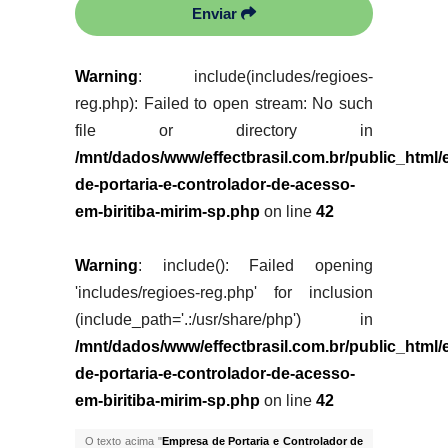
Enviar
Warning
: include(includes/regioes-
reg.php): Failed to open stream: No such
file or directory in
/mnt/dados/www/effectbrasil.com.br/public_html
de-portaria-e-controlador-de-acesso-
em-biritiba-mirim-sp.php
on line
42
Warning
: include(): Failed opening
'includes/regioes-reg.php' for inclusion
(include_path='.:/usr/share/php') in
/mnt/dados/www/effectbrasil.com.br/public_html
de-portaria-e-controlador-de-acesso-
em-biritiba-mirim-sp.php
on line
42
O texto acima "
Empresa de Portaria e Controlador de