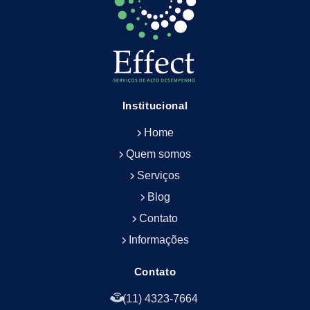
Empresa de Limpeza Predial Terceirizada
Empresa de Limpeza de Escritório
Empresa de Limpeza de Fachada
Empresa de Limpeza de Fachadas
Empresa de Limpeza e Conservação Predial
Empresa de Manutenção Predial
Institucional
Empresa de Portaria Terceirizada
Home
Empresa de Portaria e Controlador de Acesso
Empresa de Portaria e Limpeza
Quem somos
Empresa de Serviços Terceirizados
Serviços
Empresa de Serviços de Manutenção Predial
Blog
Empresa de Terceirização de Limpeza
Contato
Empresa de Terceirização de Portaria
Informações
Empresa de Terceirização de Serviços de
Limpeza
Empresa de Terceirização de Serviços de
Contato
Limpeza Facilities
(11) 4323-7664
Empresa de Zeladoria e Portaria