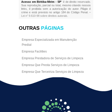
Acesso em Biritiba-Mirim - SP
" é de direito reservado.
Sua reprodução, parcial ou total, mesmo citando nossos
links, é proibida sem a autorização do autor. Plágio é
crime e está previsto no artigo 184 do Código Penal. –
Lei n° 9.610-98 sobre direitos autorais
.
OUTRAS
PÁGINAS
Empresa Especializada em Manutenção
Predial
Empresa Facilities
Empresa Prestadora de Serviços de Limpeza
Empresa Que Presta Serviços de Limpeza
Empresa Que Terceiriza Serviços de Limpeza
Empresa Terceirizada de Portaria
Empresa de Facilities
Empresa de Limpeza Escritório Rj
Empresa de Limpeza Empresarial
Empresa de Limpeza Predial