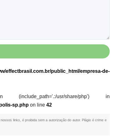
w/effectbrasil.com.br/public_html/empresa-de-
nclude_path='.:/usr/share/php') in
polis-sp.php
on line
42
 nossos links, é proibida sem a autorização do autor. Plágio é crime e