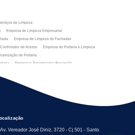
erviços de Limpeza
j
Empresa de Limpeza Empresarial
chada
Empresa de Limpeza de Fachadas
 Controlador de Acesso
Empresa de Portaria e Limpeza
ceirização de Portaria
rtaria
Empresas Terceirizadas Recepção
ra Empresa
Limpeza Empresarial Terceirizada
ceirizada
Serviço de Limpeza
ão de Manutenção Predial
Serviços de Facilities
ção de Manutenção Predial
ocalização
Av. Vereador José Diniz, 3720 - Cj 501 - Santo