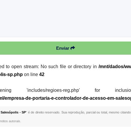
Enviar
led to open stream: No such file or directory in
/mnt/dados/ww
lis-sp.php
on line
42
 'includes/regioes-reg.php' for inclusion (i
ml/empresa-de-portaria-e-controlador-de-acesso-em-saleso
Salesópolis - SP
" é de direito reservado. Sua reprodução, parcial ou total, mesmo citando
reitos autorais
.