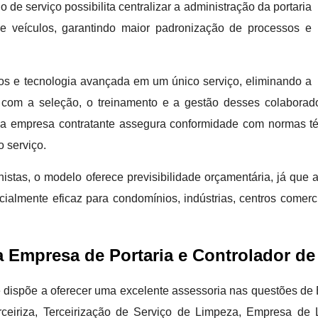
de serviço possibilita centralizar a administração da portaria
e veículos, garantindo maior padronização de processos e
nados e tecnologia avançada em um único serviço, eliminando a
e com a seleção, o treinamento e a gestão desses colabora
 a empresa contratante assegura conformidade com normas técn
o serviço.
stas, o modelo oferece previsibilidade orçamentária, já que a 
almente eficaz para condomínios, indústrias, centros comerci
a Empresa de Portaria e Controlador d
l se dispõe a oferecer uma excelente assessoria nas questões d
erceiriza, Terceirização de Serviço de Limpeza, Empresa d