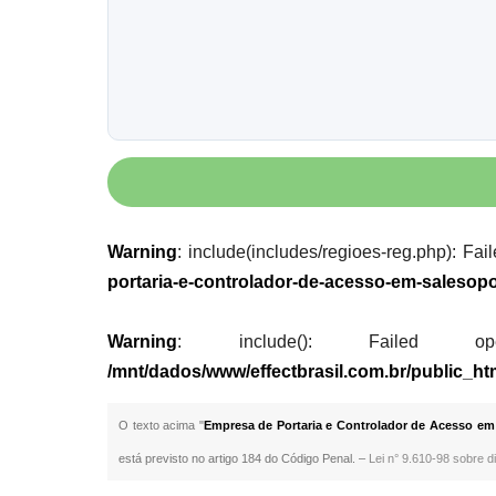
Warning
: include(includes/regioes-reg.php): Fai
portaria-e-controlador-de-acesso-em-salesopo
Warning
: include(): Failed opening
/mnt/dados/www/effectbrasil.com.br/public_ht
O texto acima "
Empresa de Portaria e Controlador de Acesso em 
está previsto no artigo 184 do Código Penal. –
Lei n° 9.610-98 sobre di