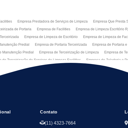
cilities
Empresa Prestadora de Serviços de Limpeza
Empresa Que Presta S
eirizada de Portaria
Empresa de Facilities
Empresa de Limpeza Escritório R
Terceirizada
Empresa de Limpeza de Escritório
Empresa de Limpeza de Fa
anutenção Predial
Empresa de Portaria Terceirizada
Empresa de Portaria e
e Manutenção Predial
Empresa de Terceirização de Limpeza
Empresa de Ter
 de Terceirização de Serviços de Limpeza Facilities
Empresa de Zeladoria e Po
Manutenção Predial Rj
Empresas de Manutenção Predial Sp
Jardinagem pa
peza de Fachadas de Predios
Limpeza de Fachadas de Vidro
Recepção Ter
al
Serviço de Portaria Remota
Portaria Terceiriza
Serviços da Terceirizaç
s
Terceirização de Facilitie
Terceirização de Limpeza e Portaria
Terceiriza
cional
Contato
L
(11) 4323-7664