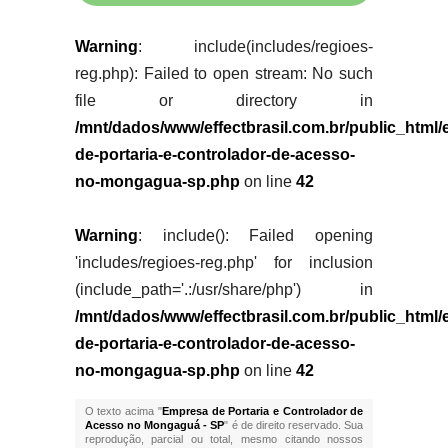
Warning
: include(includes/regioes-
reg.php): Failed to open stream: No such
file or directory in
/mnt/dados/www/effectbrasil.com.br/public_html
de-portaria-e-controlador-de-acesso-
no-mongagua-sp.php
on line
42
Warning
: include(): Failed opening
'includes/regioes-reg.php' for inclusion
(include_path='.:/usr/share/php') in
/mnt/dados/www/effectbrasil.com.br/public_html
de-portaria-e-controlador-de-acesso-
no-mongagua-sp.php
on line
42
O texto acima "
Empresa de Portaria e Controlador de
Acesso no Mongaguá - SP
" é de direito reservado. Sua
reprodução, parcial ou total, mesmo citando nossos