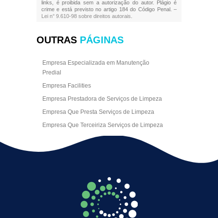
links, é proibida sem a autorização do autor. Plágio é
crime e está previsto no artigo 184 do Código Penal. –
Lei n° 9.610-98 sobre direitos autorais
.
OUTRAS
PÁGINAS
Empresa Especializada em Manutenção
Predial
Empresa Facilities
Empresa Prestadora de Serviços de Limpeza
Empresa Que Presta Serviços de Limpeza
Empresa Que Terceiriza Serviços de Limpeza
Empresa Terceirizada de Portaria
Empresa de Facilities
Empresa de Limpeza Escritório Rj
Empresa de Limpeza Empresarial
Empresa de Limpeza Predial
Empresa de Limpeza Predial Terceirizada
Empresa de Limpeza de Escritório