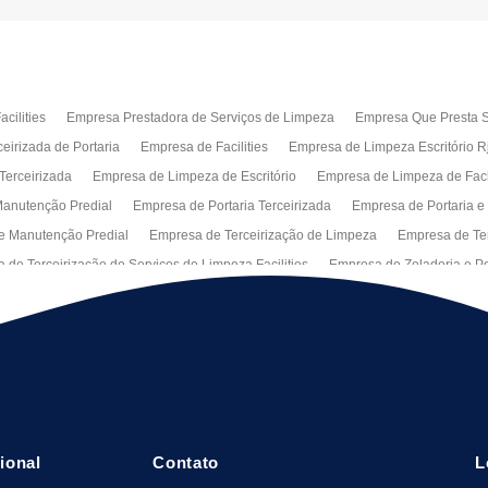
cilities
Empresa Prestadora de Serviços de Limpeza
Empresa Que Presta S
eirizada de Portaria
Empresa de Facilities
Empresa de Limpeza Escritório R
Terceirizada
Empresa de Limpeza de Escritório
Empresa de Limpeza de Fa
anutenção Predial
Empresa de Portaria Terceirizada
Empresa de Portaria e
e Manutenção Predial
Empresa de Terceirização de Limpeza
Empresa de Ter
 de Terceirização de Serviços de Limpeza Facilities
Empresa de Zeladoria e Po
Manutenção Predial Rj
Empresas de Manutenção Predial Sp
Jardinagem pa
peza de Fachadas de Predios
Limpeza de Fachadas de Vidro
Recepção Ter
al
Serviço de Portaria Remota
Portaria Terceiriza
Serviços da Terceirizaç
s
Terceirização de Facilitie
Terceirização de Limpeza e Portaria
Terceiriza
cional
Contato
L