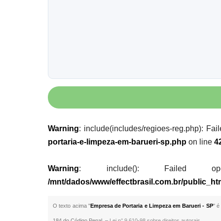
Warning
: include(includes/regioes-reg.php): Fai
portaria-e-limpeza-em-barueri-sp.php
on line
4
Warning
: include(): Failed opening
/mnt/dados/www/effectbrasil.com.br/public_ht
O texto acima "
Empresa de Portaria e Limpeza em Barueri - SP
" é
184 do Código Penal. –
Lei n° 9.610-98 sobre direitos autorais
.