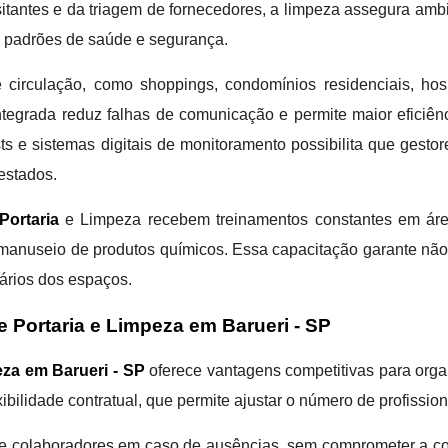
sitantes e da triagem de fornecedores, a limpeza assegura amb
s padrões de saúde e segurança.
 circulação, como shoppings, condomínios residenciais, hosp
 integrada reduz falhas de comunicação e permite maior eficiên
lists e sistemas digitais de monitoramento possibilita que g
estados.
ortaria
e Limpeza recebem treinamentos constantes em áre
 e manuseio de produtos químicos. Essa capacitação garante nã
ários dos espaços.
 Portaria e Limpeza em Barueri - SP
za em Barueri - SP
oferece vantagens competitivas para orga
xibilidade contratual, que permite ajustar o número de profissi
 de colaboradores em caso de ausências, sem comprometer a con