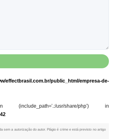
w/effectbrasil.com.br/public_html/empresa-de-
nclude_path='.:/usr/share/php') in
e
42
da sem a autorização do autor. Plágio é crime e está previsto no artigo