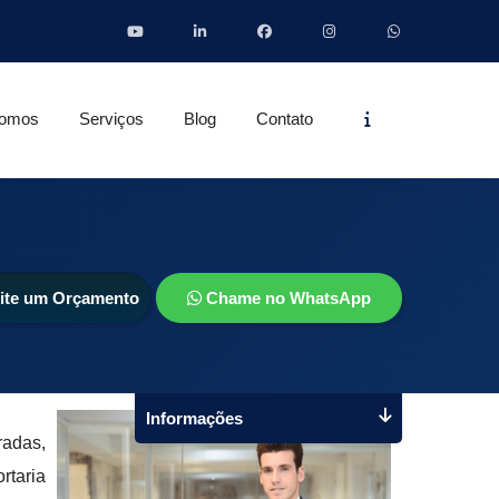
Informações
omos
Serviços
Blog
Contato
cite um Orçamento
Chame no WhatsApp
Informações
radas,
rtaria