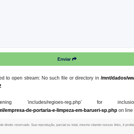
Enviar
led to open stream: No such file or directory in
/mnt/dados/ww
2
 'includes/regioes-reg.php' for inclusion (i
ml/empresa-de-portaria-e-limpeza-em-barueri-sp.php
on lin
 de direito reservado. Sua reprodução, parcial ou total, mesmo citando nossos links, é proibi