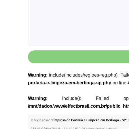
Warning
: include(includes/regioes-reg.php): Fai
portaria-e-limpeza-em-bertioga-sp.php
on line
Warning
: include(): Failed opening
/mnt/dados/www/effectbrasil.com.br/public_ht
O texto acima "
Empresa de Portaria e Limpeza em Bertioga - SP
" 
184 do Código Penal. –
Lei n° 9.610-98 sobre direitos autorais
.