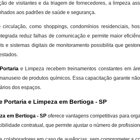
ção de visitantes e da triagem de fornecedores, a limpeza as
linhados aos padrões de saúde e segurança.
 circulação, como shoppings, condomínios residenciais, hosp
 integrada reduz falhas de comunicação e permite maior eficiên
lists e sistemas digitais de monitoramento possibilita que g
estados.
ortaria
e Limpeza recebem treinamentos constantes em áre
 e manuseio de produtos químicos. Essa capacitação garante nã
ários dos espaços.
 Portaria e Limpeza em Bertioga - SP
za em Bertioga - SP
oferece vantagens competitivas para orga
xibilidade contratual, que permite ajustar o número de profissi
 de colaboradores em caso de ausências, sem comprometer a con