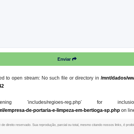
Enviar
led to open stream: No such file or directory in
/mnt/dados/ww
42
 'includes/regioes-reg.php' for inclusion (i
ml/empresa-de-portaria-e-limpeza-em-bertioga-sp.php
on li
é de direito reservado. Sua reprodução, parcial ou total, mesmo citando nossos links, é proib