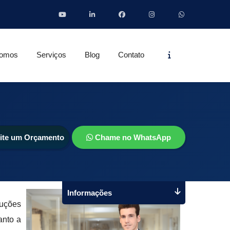
Informações
omos
Serviços
Blog
Contato
cite um Orçamento
Chame no WhatsApp
Informações
luções
anto a