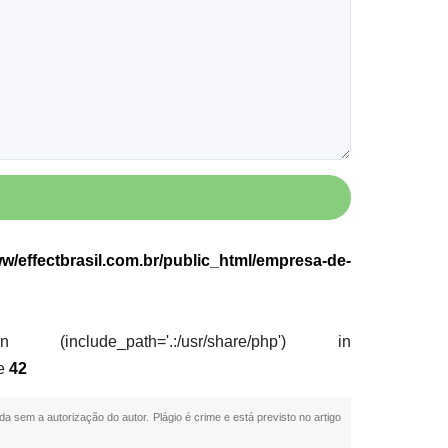
w/effectbrasil.com.br/public_html/empresa-de-
nclude_path='.:/usr/share/php') in
ne
42
ida sem a autorização do autor. Plágio é crime e está previsto no artigo