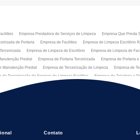
cilities
Empresa Prestadora de Serviços de Limpeza
Empresa Que Presta S
eirizada de Portaria
Empresa de Facilities
Empresa de Limpeza Escritório R
Terceirizada
Empresa de Limpeza de Escritório
Empresa de Limpeza de Fa
anutenção Predial
Empresa de Portaria Terceirizada
Empresa de Portaria e
e Manutenção Predial
Empresa de Terceirização de Limpeza
Empresa de Ter
 de Terceirização de Serviços de Limpeza Facilities
Empresa de Zeladoria e Po
Manutenção Predial Rj
Empresas de Manutenção Predial Sp
Jardinagem pa
peza de Fachadas de Predios
Limpeza de Fachadas de Vidro
Recepção Ter
al
Serviço de Portaria Remota
Portaria Terceiriza
Serviços da Terceirizaç
s
Terceirização de Facilitie
Terceirização de Limpeza e Portaria
Terceiriza
cional
Contato
L