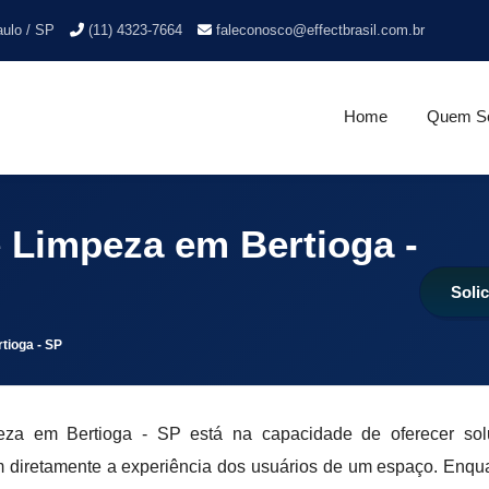
aulo / SP
(11) 4323-7664
faleconosco@effectbrasil.com.br
Home
Quem S
 Limpeza em Bertioga -
Soli
tioga - SP
eza em Bertioga - SP está na capacidade de oferecer so
m diretamente a experiência dos usuários de um espaço. Enqu