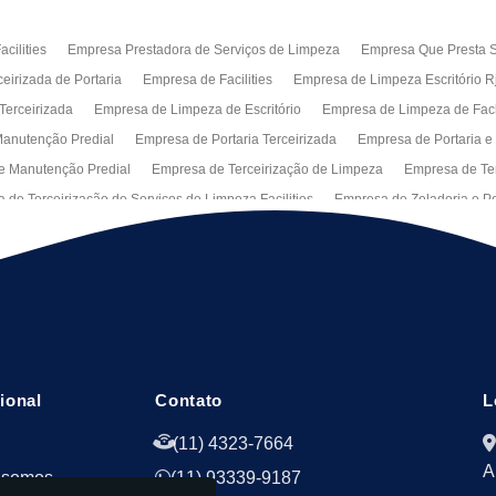
cilities
Empresa Prestadora de Serviços de Limpeza
Empresa Que Presta S
eirizada de Portaria
Empresa de Facilities
Empresa de Limpeza Escritório R
Terceirizada
Empresa de Limpeza de Escritório
Empresa de Limpeza de Fa
anutenção Predial
Empresa de Portaria Terceirizada
Empresa de Portaria e
e Manutenção Predial
Empresa de Terceirização de Limpeza
Empresa de Ter
 de Terceirização de Serviços de Limpeza Facilities
Empresa de Zeladoria e Po
Manutenção Predial Rj
Empresas de Manutenção Predial Sp
Jardinagem pa
peza de Fachadas de Predios
Limpeza de Fachadas de Vidro
Recepção Ter
al
Serviço de Portaria Remota
Portaria Terceiriza
Serviços da Terceirizaç
s
Terceirização de Facilitie
Terceirização de Limpeza e Portaria
Terceiriza
cional
Contato
L
(11) 4323-7664
A
 somos
(11) 93339-9187