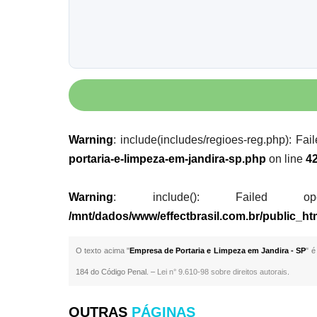
Warning
: include(includes/regioes-reg.php): Fai
portaria-e-limpeza-em-jandira-sp.php
on line
4
Warning
: include(): Failed opening
/mnt/dados/www/effectbrasil.com.br/public_ht
O texto acima "
Empresa de Portaria e Limpeza em Jandira - SP
" é
184 do Código Penal. –
Lei n° 9.610-98 sobre direitos autorais
.
OUTRAS
PÁGINAS