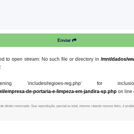
Enviar
led to open stream: No such file or directory in
/mnt/dados/ww
2
 'includes/regioes-reg.php' for inclusion (i
ml/empresa-de-portaria-e-limpeza-em-jandira-sp.php
on line
 de direito reservado. Sua reprodução, parcial ou total, mesmo citando nossos links, é proibi