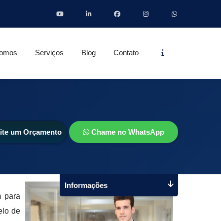
Informações
omos
Serviços
Blog
Contato
cite um Orçamento
Chame no WhatsApp
Informações
 para
elo de