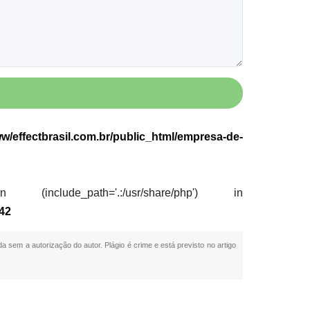
w/effectbrasil.com.br/public_html/empresa-de-
nclude_path='.:/usr/share/php') in
42
da sem a autorização do autor. Plágio é crime e está previsto no artigo