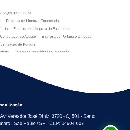
erviços de Limpeza
j
Empresa de Limpeza Empresarial
chada
Empresa de Limpeza de Fachadas
 Controlador de Acesso
Empresa de Portaria e Limpeza
ceirização de Portaria
rtaria
Empresas Terceirizadas Recepção
ra Empresa
Limpeza Empresarial Terceirizada
ceirizada
Serviço de Limpeza
ão de Manutenção Predial
Serviços de Facilities
ção de Manutenção Predial
ocalização
Av. Vereador José Diniz, 3720 - Cj 501 - Santo
maro - São Paulo / SP - CEP: 04604-007