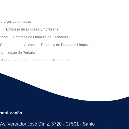
erviços de Limpeza
j
Empresa de Limpeza Empresarial
chada
Empresa de Limpeza de Fachadas
 Controlador de Acesso
Empresa de Portaria e Limpeza
ceirização de Portaria
rtaria
Empresas Terceirizadas Recepção
ra Empresa
Limpeza Empresarial Terceirizada
ceirizada
Serviço de Limpeza
ão de Manutenção Predial
Serviços de Facilities
ção de Manutenção Predial
ocalização
Av. Vereador José Diniz, 3720 - Cj 501 - Santo