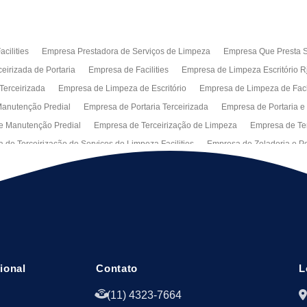
cilities
Empresa Prestadora de Serviços de Limpeza
Empresa Que Presta S
eirizada de Portaria
Empresa de Facilities
Empresa de Limpeza Escritório R
Terceirizada
Empresa de Limpeza de Escritório
Empresa de Limpeza de Fa
anutenção Predial
Empresa de Portaria Terceirizada
Empresa de Portaria e
e Manutenção Predial
Empresa de Terceirização de Limpeza
Empresa de Ter
 de Terceirização de Serviços de Limpeza Facilities
Empresa de Zeladoria e Po
Manutenção Predial Rj
Empresas de Manutenção Predial Sp
Jardinagem pa
peza de Fachadas de Predios
Limpeza de Fachadas de Vidro
Recepção Ter
al
Serviço de Portaria Remota
Portaria Terceiriza
Serviços da Terceirizaç
s
Terceirização de Facilitie
Terceirização de Limpeza e Portaria
Terceiriza
cional
Contato
L
(11) 4323-7664