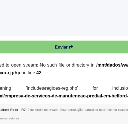
Enviar
led to open stream: No such file or directory in
/mnt/dados/ww
xo-rj.php
on line
42
 'includes/regioes-reg.php' for inclusion (i
ml/empresa-de-servicos-de-manutencao-predial-em-belford-
elford Roxo - RJ
" é de direito reservado. Sua reprodução, parcial ou total, mesmo citando
reitos autorais
.