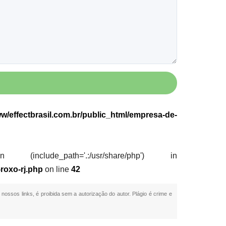
w/effectbrasil.com.br/public_html/empresa-de-
nclude_path='.:/usr/share/php') in
roxo-rj.php
on line
42
 nossos links, é proibida sem a autorização do autor. Plágio é crime e