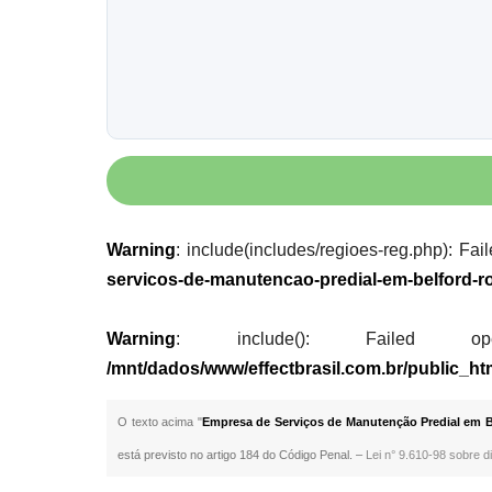
Warning
: include(includes/regioes-reg.php): Fai
servicos-de-manutencao-predial-em-belford-ro
Warning
: include(): Failed opening
/mnt/dados/www/effectbrasil.com.br/public_ht
O texto acima "
Empresa de Serviços de Manutenção Predial em B
está previsto no artigo 184 do Código Penal. –
Lei n° 9.610-98 sobre di