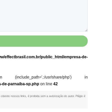
w/effectbrasil.com.br/public_html/empresa-de-
nclude_path='.:/usr/share/php') in
a-de-parnaiba-sp.php
on line
42
 citando nossos links, é proibida sem a autorização do autor. Plágio é