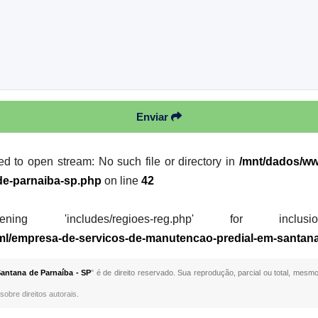
Enviar
led to open stream: No such file or directory in
/mnt/dados/ww
de-parnaiba-sp.php
on line
42
 'includes/regioes-reg.php' for inclusion (i
tml/empresa-de-servicos-de-manutencao-predial-em-santan
antana de Parnaíba - SP
" é de direito reservado. Sua reprodução, parcial ou total, mesmo
sobre direitos autorais
.