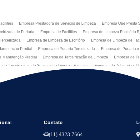
cilities
Empresa Prestadora de Serviços de Limpeza
Empresa Que Presta S
eirizada de Portaria
Empresa de Facilities
Empresa de Limpeza Escritório R
Terceirizada
Empresa de Limpeza de Escritório
Empresa de Limpeza de Fa
anutenção Predial
Empresa de Portaria Terceirizada
Empresa de Portaria e
e Manutenção Predial
Empresa de Terceirização de Limpeza
Empresa de Ter
 de Terceirização de Serviços de Limpeza Facilities
Empresa de Zeladoria e Po
Manutenção Predial Rj
Empresas de Manutenção Predial Sp
Jardinagem pa
peza de Fachadas de Predios
Limpeza de Fachadas de Vidro
Recepção Ter
al
Serviço de Portaria Remota
Portaria Terceiriza
Serviços da Terceirizaç
s
Terceirização de Facilitie
Terceirização de Limpeza e Portaria
Terceiriza
cional
Contato
L
(11) 4323-7664