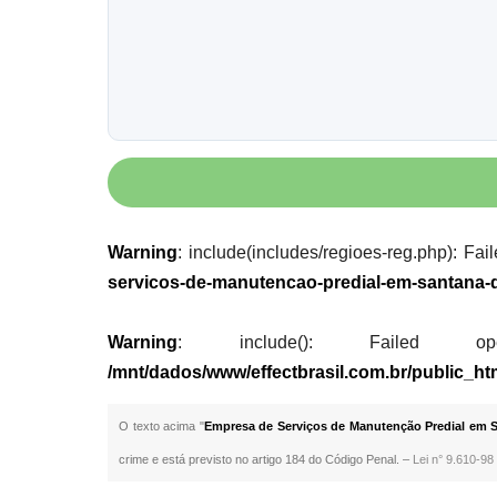
Warning
: include(includes/regioes-reg.php): Fai
servicos-de-manutencao-predial-em-santana-
Warning
: include(): Failed opening
/mnt/dados/www/effectbrasil.com.br/public_h
O texto acima "
Empresa de Serviços de Manutenção Predial em S
crime e está previsto no artigo 184 do Código Penal. –
Lei n° 9.610-98 