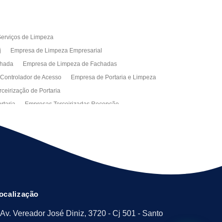
erviços de Limpeza
j
Empresa de Limpeza Empresarial
chada
Empresa de Limpeza de Fachadas
 Controlador de Acesso
Empresa de Portaria e Limpeza
ceirização de Portaria
rtaria
Empresas Terceirizadas Recepção
ra Empresa
Limpeza Empresarial Terceirizada
ceirizada
Serviço de Limpeza
ão de Manutenção Predial
Serviços de Facilities
ção de Manutenção Predial
ocalização
Av. Vereador José Diniz, 3720 - Cj 501 - Santo