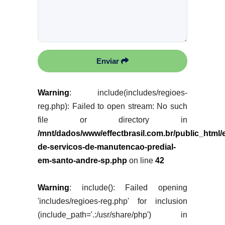
Enviar
Warning
: include(includes/regioes-
reg.php): Failed to open stream: No such
file or directory in
/mnt/dados/www/effectbrasil.com.br/public_html
de-servicos-de-manutencao-predial-
em-santo-andre-sp.php
on line
42
Warning
: include(): Failed opening
'includes/regioes-reg.php' for inclusion
(include_path='.:/usr/share/php') in