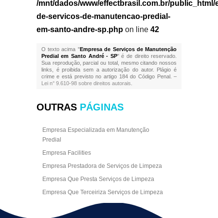
/mnt/dados/www/effectbrasil.com.br/public_html
de-servicos-de-manutencao-predial-
em-santo-andre-sp.php
on line
42
O texto acima "
Empresa de Serviços de Manutenção
Predial em Santo André - SP
" é de direito reservado.
Sua reprodução, parcial ou total, mesmo citando nossos
links, é proibida sem a autorização do autor. Plágio é
crime e está previsto no artigo 184 do Código Penal. –
Lei n° 9.610-98 sobre direitos autorais
.
OUTRAS
PÁGINAS
Empresa Especializada em Manutenção
Predial
Empresa Facilities
Empresa Prestadora de Serviços de Limpeza
Empresa Que Presta Serviços de Limpeza
Empresa Que Terceiriza Serviços de Limpeza
Empresa Terceirizada de Portaria