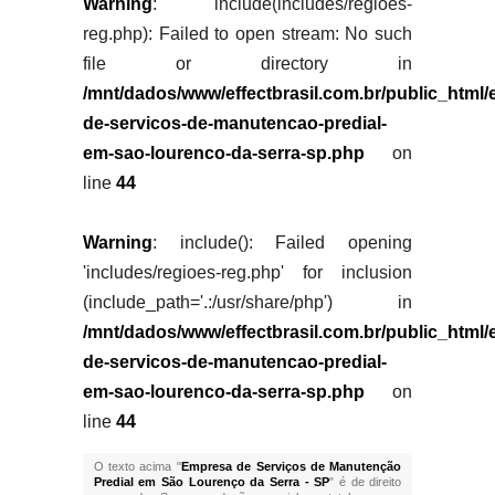
Warning
: include(includes/regioes-
reg.php): Failed to open stream: No such
file or directory in
/mnt/dados/www/effectbrasil.com.br/public_html
de-servicos-de-manutencao-predial-
em-sao-lourenco-da-serra-sp.php
on
line
44
Warning
: include(): Failed opening
'includes/regioes-reg.php' for inclusion
(include_path='.:/usr/share/php') in
/mnt/dados/www/effectbrasil.com.br/public_html
de-servicos-de-manutencao-predial-
em-sao-lourenco-da-serra-sp.php
on
line
44
O texto acima "
Empresa de Serviços de Manutenção
Predial em São Lourenço da Serra - SP
" é de direito