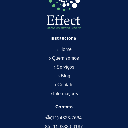
Empresa de Limpeza de Escritório
Empresa de Limpeza de Fachada
Empresa de Limpeza de Fachadas
Empresa de Limpeza e Conservação Predial
Empresa de Manutenção Predial
Institucional
Empresa de Portaria Terceirizada
Home
Empresa de Portaria e Controlador de Acesso
Empresa de Portaria e Limpeza
Quem somos
Empresa de Serviços Terceirizados
Serviços
Empresa de Serviços de Manutenção Predial
Blog
Empresa de Terceirização de Limpeza
Contato
Empresa de Terceirização de Portaria
Informações
Empresa de Terceirização de Serviços de
Limpeza
Empresa de Terceirização de Serviços de
Contato
Limpeza Facilities
(11) 4323-7664
Empresa de Zeladoria e Portaria
(11) 93339-9187
Empresas Terceirizadas Recepção