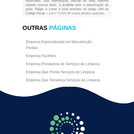
reservado. Sua reprodução, parcial ou total, mesmo
citando nossos links, é proibida sem a autorização do
autor. Plágio é crime e está previsto no artigo 184 do
Código Penal. –
Lei n° 9.610-98 sobre direitos autorais
.
OUTRAS
PÁGINAS
Empresa Especializada em Manutenção
Predial
Empresa Facilities
Empresa Prestadora de Serviços de Limpeza
Empresa Que Presta Serviços de Limpeza
Empresa Que Terceiriza Serviços de Limpeza
Empresa Terceirizada de Portaria
Empresa de Facilities
Empresa de Limpeza Escritório Rj
Empresa de Limpeza Empresarial
Empresa de Limpeza Predial
Empresa de Limpeza Predial Terceirizada