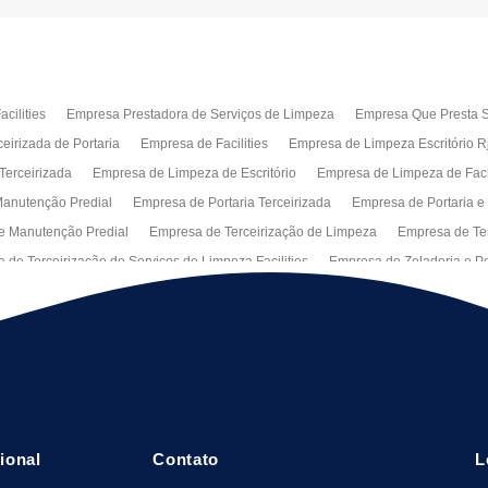
cilities
Empresa Prestadora de Serviços de Limpeza
Empresa Que Presta S
eirizada de Portaria
Empresa de Facilities
Empresa de Limpeza Escritório R
Terceirizada
Empresa de Limpeza de Escritório
Empresa de Limpeza de Fa
anutenção Predial
Empresa de Portaria Terceirizada
Empresa de Portaria e
e Manutenção Predial
Empresa de Terceirização de Limpeza
Empresa de Ter
 de Terceirização de Serviços de Limpeza Facilities
Empresa de Zeladoria e Po
Manutenção Predial Rj
Empresas de Manutenção Predial Sp
Jardinagem pa
peza de Fachadas de Predios
Limpeza de Fachadas de Vidro
Recepção Ter
al
Serviço de Portaria Remota
Portaria Terceiriza
Serviços da Terceirizaç
s
Terceirização de Facilitie
Terceirização de Limpeza e Portaria
Terceiriza
cional
Contato
L