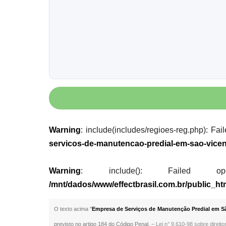
Warning
: include(includes/regioes-reg.php): Fai
servicos-de-manutencao-predial-em-sao-vice
Warning
: include(): Failed opening
/mnt/dados/www/effectbrasil.com.br/public_h
O texto acima "
Empresa de Serviços de Manutenção Predial em Sã
previsto no artigo 184 do Código Penal. –
Lei n° 9.610-98 sobre direito