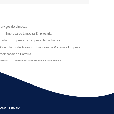
erviços de Limpeza
j
Empresa de Limpeza Empresarial
chada
Empresa de Limpeza de Fachadas
 Controlador de Acesso
Empresa de Portaria e Limpeza
ceirização de Portaria
rtaria
Empresas Terceirizadas Recepção
ra Empresa
Limpeza Empresarial Terceirizada
ceirizada
Serviço de Limpeza
ão de Manutenção Predial
Serviços de Facilities
ção de Manutenção Predial
ocalização