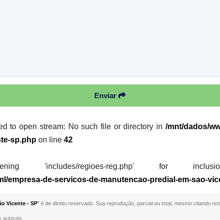
Enviar
led to open stream: No such file or directory in
/mnt/dados/ww
nte-sp.php
on line
42
 'includes/regioes-reg.php' for inclusion (i
tml/empresa-de-servicos-de-manutencao-predial-em-sao-vic
o Vicente - SP
" é de direito reservado. Sua reprodução, parcial ou total, mesmo citando nos
s autorais
.