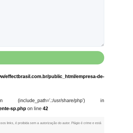
w/effectbrasil.com.br/public_html/empresa-de-
nclude_path='.:/usr/share/php') in
ente-sp.php
on line
42
sos links, é proibida sem a autorização do autor. Plágio é crime e está