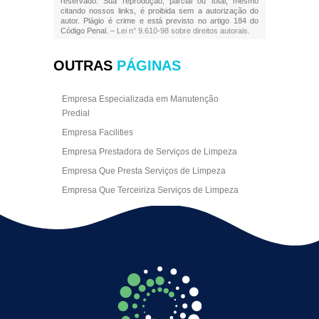
reservado. Sua reprodução, parcial ou total, mesmo
citando nossos links, é proibida sem a autorização do
autor. Plágio é crime e está previsto no artigo 184 do
Código Penal. –
Lei n° 9.610-98 sobre direitos autorais
.
OUTRAS
PÁGINAS
Empresa Especializada em Manutenção
Predial
Empresa Facilities
Empresa Prestadora de Serviços de Limpeza
Empresa Que Presta Serviços de Limpeza
Empresa Que Terceiriza Serviços de Limpeza
Empresa Terceirizada de Portaria
Empresa de Facilities
Empresa de Limpeza Escritório Rj
Empresa de Limpeza Empresarial
Empresa de Limpeza Predial
Empresa de Limpeza Predial Terceirizada