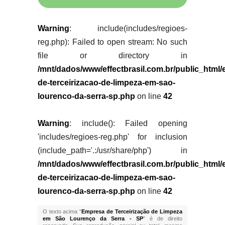
Warning
: include(includes/regioes-
reg.php): Failed to open stream: No such
file or directory in
/mnt/dados/www/effectbrasil.com.br/public_html
de-terceirizacao-de-limpeza-em-sao-
lourenco-da-serra-sp.php
on line
42
Warning
: include(): Failed opening
'includes/regioes-reg.php' for inclusion
(include_path='.:/usr/share/php') in
/mnt/dados/www/effectbrasil.com.br/public_html
de-terceirizacao-de-limpeza-em-sao-
lourenco-da-serra-sp.php
on line
42
O texto acima "
Empresa de Terceirização de Limpeza
em São Lourenço da Serra - SP
" é de direito