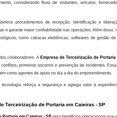
nto, considerando fluxo de visitantes, veículos, forneced
elece procedimentos de recepção, identificação e libera
s e garante maior confiabilidade nas operações. Além disso, 
ológicos, como catracas eletrônicas, softwares de gestão d
 dos colaboradores. A
Empresa de Terceirização de Portaria
onflitos, primeiros socorros e prevenção de incidentes. Essa
ém como agentes de apoio no dia a dia do empreendimento.
tecnologia reforça a segurança e agrega valor à experiênci
 Terceirização de Portaria em Caieiras - SP
 Portaria em Caieiras - SP
gera benefícios operacionais que 