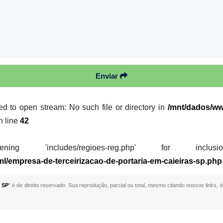
Enviar
led to open stream: No such file or directory in
/mnt/dados/ww
n line
42
 'includes/regioes-reg.php' for inclusion (i
ml/empresa-de-terceirizacao-de-portaria-em-caieiras-sp.php
- SP
" é de direito reservado. Sua reprodução, parcial ou total, mesmo citando nossos links, é