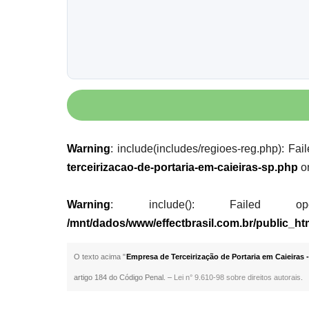
Warning
: include(includes/regioes-reg.php): Fai
terceirizacao-de-portaria-em-caieiras-sp.php
o
Warning
: include(): Failed opening
/mnt/dados/www/effectbrasil.com.br/public_ht
O texto acima "
Empresa de Terceirização de Portaria em Caieiras 
artigo 184 do Código Penal. –
Lei n° 9.610-98 sobre direitos autorais
.