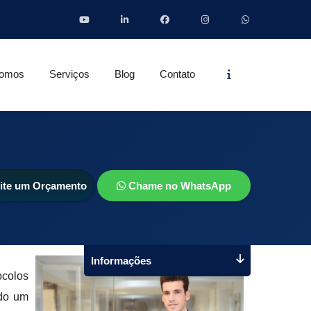
Informações
omos
Serviços
Blog
Contato
cite um Orçamento
Chame no WhatsApp
Informações
ocolos
ado um