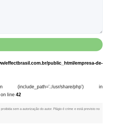
w/effectbrasil.com.br/public_html/empresa-de-
nclude_path='.:/usr/share/php') in
on line
42
 proibida sem a autorização do autor. Plágio é crime e está previsto no