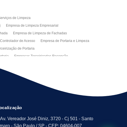
erviços de Limpeza
j
Empresa de Limpeza Empresarial
chada
Empresa de Limpeza de Fachadas
 Controlador de Acesso
Empresa de Portaria e Limpeza
ceirização de Portaria
rtaria
Empresas Terceirizadas Recepção
ra Empresa
Limpeza Empresarial Terceirizada
ceirizada
Serviço de Limpeza
ão de Manutenção Predial
Serviços de Facilities
ção de Manutenção Predial
ocalização
Av. Vereador José Diniz, 3720 - Cj 501 - Santo
maro - São Paulo / SP - CEP: 04604-007