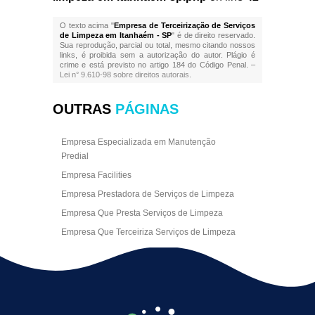
O texto acima "
Empresa de Terceirização de Serviços
de Limpeza em Itanhaém - SP
" é de direito reservado.
Sua reprodução, parcial ou total, mesmo citando nossos
links, é proibida sem a autorização do autor. Plágio é
crime e está previsto no artigo 184 do Código Penal. –
Lei n° 9.610-98 sobre direitos autorais
.
OUTRAS
PÁGINAS
Empresa Especializada em Manutenção
Predial
Empresa Facilities
Empresa Prestadora de Serviços de Limpeza
Empresa Que Presta Serviços de Limpeza
Empresa Que Terceiriza Serviços de Limpeza
Empresa Terceirizada de Portaria
Empresa de Facilities
Empresa de Limpeza Escritório Rj
Empresa de Limpeza Empresarial