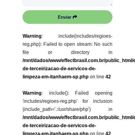
Enviar
Warning
: include(includes/regioes-
reg.php): Failed to open stream: No such
file or directory in
/mnt/dados/www/effectbrasil.com.br/public_html
de-terceirizacao-de-servicos-de-
limpeza-em-itanhaem-sp.php
on line
42
Warning
: include(): Failed opening
'includes/regioes-reg.php' for inclusion
(include_path='.:/usr/share/php') in
/mnt/dados/www/effectbrasil.com.br/public_html
de-terceirizacao-de-servicos-de-
limpeza-em-itanhaem-sp.php
on line
42