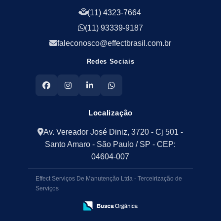
Limpeza Facilities
(11) 4323-7664
Empresa de Zeladoria e Portaria
(11) 93339-9187
Empresas Terceirizadas Recepção
Empresas de Jardinagem para Condomínios
faleconosco@effectbrasil.com.br
Empresas de Manutenção Predial Rj
Redes Sociais
Empresas de Manutenção Predial Sp
Jardinagem para Empresa
Limpeza Empresarial Terceirizada
Limpeza Predial Terceirizada
Localização
Limpeza de Fachadas
Av. Vereador José Diniz, 3720 - Cj 501 -
Limpeza de Fachadas de Predios
Santo Amaro - São Paulo / SP - CEP:
Limpeza de Fachadas de Vidro
04604-007
Recepção Terceirizada
Serviço de Limpeza
Serviço de Limpeza Empresarial
Effect Serviços De Manutenção Ltda - Terceirização de
Serviço de Limpeza Predial
Serviços
Serviço de Portaria Remota
Portaria Terceiriza