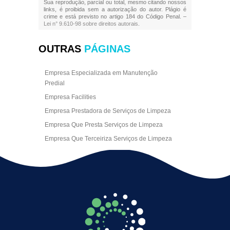
Sua reprodução, parcial ou total, mesmo citando nossos
links, é proibida sem a autorização do autor. Plágio é
crime e está previsto no artigo 184 do Código Penal. –
Lei n° 9.610-98 sobre direitos autorais
.
OUTRAS
PÁGINAS
Empresa Especializada em Manutenção
Predial
Empresa Facilities
Empresa Prestadora de Serviços de Limpeza
Empresa Que Presta Serviços de Limpeza
Empresa Que Terceiriza Serviços de Limpeza
Empresa Terceirizada de Portaria
Empresa de Facilities
Empresa de Limpeza Escritório Rj
Empresa de Limpeza Empresarial
Empresa de Limpeza Predial
Empresa de Limpeza Predial Terceirizada