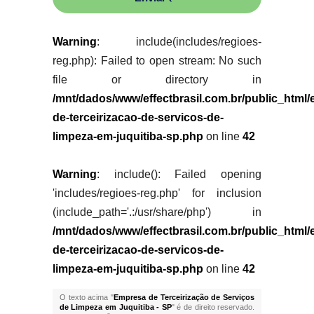
Warning
: include(includes/regioes-
reg.php): Failed to open stream: No such
file or directory in
/mnt/dados/www/effectbrasil.com.br/public_html
de-terceirizacao-de-servicos-de-
limpeza-em-juquitiba-sp.php
on line
42
Warning
: include(): Failed opening
'includes/regioes-reg.php' for inclusion
(include_path='.:/usr/share/php') in
/mnt/dados/www/effectbrasil.com.br/public_html
de-terceirizacao-de-servicos-de-
limpeza-em-juquitiba-sp.php
on line
42
O texto acima "
Empresa de Terceirização de Serviços
de Limpeza em Juquitiba - SP
" é de direito reservado.