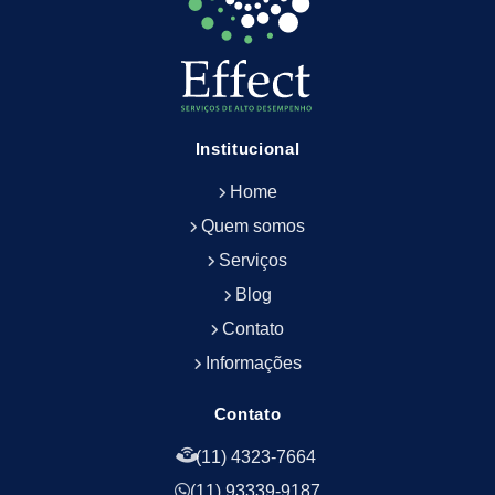
Empresa de Limpeza de Escritório
Empresa de Limpeza de Fachada
Empresa de Limpeza de Fachadas
Empresa de Limpeza e Conservação Predial
Empresa de Manutenção Predial
Institucional
Empresa de Portaria Terceirizada
Home
Empresa de Portaria e Controlador de Acesso
Empresa de Portaria e Limpeza
Quem somos
Empresa de Serviços Terceirizados
Serviços
Empresa de Serviços de Manutenção Predial
Blog
Empresa de Terceirização de Limpeza
Contato
Empresa de Terceirização de Portaria
Informações
Empresa de Terceirização de Serviços de
Limpeza
Empresa de Terceirização de Serviços de
Contato
Limpeza Facilities
(11) 4323-7664
Empresa de Zeladoria e Portaria
(11) 93339-9187
Empresas Terceirizadas Recepção