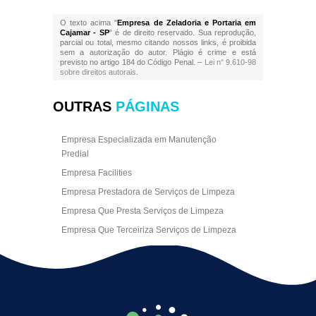
O texto acima "
Empresa de Zeladoria e Portaria em
Cajamar - SP
" é de direito reservado. Sua reprodução,
parcial ou total, mesmo citando nossos links, é proibida
sem a autorização do autor. Plágio é crime e está
previsto no artigo 184 do Código Penal. –
Lei n° 9.610-98
sobre direitos autorais
.
OUTRAS
PÁGINAS
Empresa Especializada em Manutenção
Predial
Empresa Facilities
Empresa Prestadora de Serviços de Limpeza
Empresa Que Presta Serviços de Limpeza
Empresa Que Terceiriza Serviços de Limpeza
Empresa Terceirizada de Portaria
Empresa de Facilities
Empresa de Limpeza Escritório Rj
Empresa de Limpeza Empresarial