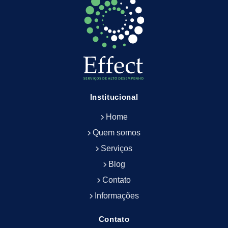
Empresa de Limpeza Predial
Empresa de Limpeza Predial Terceirizada
Empresa de Limpeza de Escritório
Empresa de Limpeza de Fachada
Empresa de Limpeza de Fachadas
Empresa de Limpeza e Conservação Predial
Empresa de Manutenção Predial
Institucional
Empresa de Portaria Terceirizada
Home
Empresa de Portaria e Controlador de Acesso
Empresa de Portaria e Limpeza
Quem somos
Empresa de Serviços Terceirizados
Serviços
Empresa de Serviços de Manutenção Predial
Blog
Empresa de Terceirização de Limpeza
Contato
Empresa de Terceirização de Portaria
Informações
Empresa de Terceirização de Serviços de
Limpeza
Empresa de Terceirização de Serviços de
Contato
Limpeza Facilities