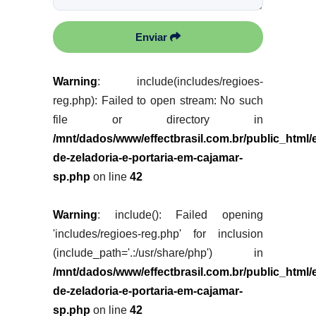
Enviar
Warning
: include(includes/regioes-
reg.php): Failed to open stream: No such
file or directory in
/mnt/dados/www/effectbrasil.com.br/public_html
de-zeladoria-e-portaria-em-cajamar-
sp.php
on line
42
Warning
: include(): Failed opening
'includes/regioes-reg.php' for inclusion
(include_path='.:/usr/share/php') in
/mnt/dados/www/effectbrasil.com.br/public_html
de-zeladoria-e-portaria-em-cajamar-
sp.php
on line
42