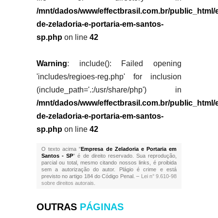
/mnt/dados/www/effectbrasil.com.br/public_html
de-zeladoria-e-portaria-em-santos-
sp.php
on line
42
Warning
: include(): Failed opening
'includes/regioes-reg.php' for inclusion
(include_path='.:/usr/share/php') in
/mnt/dados/www/effectbrasil.com.br/public_html
de-zeladoria-e-portaria-em-santos-
sp.php
on line
42
O texto acima "
Empresa de Zeladoria e Portaria em
Santos - SP
" é de direito reservado. Sua reprodução,
parcial ou total, mesmo citando nossos links, é proibida
sem a autorização do autor. Plágio é crime e está
previsto no artigo 184 do Código Penal. –
Lei n° 9.610-98
sobre direitos autorais
.
OUTRAS
PÁGINAS