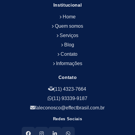
Empresa de Manutenção Predial
Institucional
Empresa de Portaria Terceirizada
Home
Empresa de Portaria e Controlador de Acesso
Empresa de Portaria e Limpeza
Quem somos
Empresa de Serviços Terceirizados
Serviços
Empresa de Serviços de Manutenção Predial
Blog
Empresa de Terceirização de Limpeza
Contato
Empresa de Terceirização de Portaria
Informações
Empresa de Terceirização de Serviços de
Limpeza
Empresa de Terceirização de Serviços de
Contato
Limpeza Facilities
(11) 4323-7664
Empresa de Zeladoria e Portaria
(11) 93339-9187
Empresas Terceirizadas Recepção
Empresas de Jardinagem para Condomínios
faleconosco@effectbrasil.com.br
Empresas de Manutenção Predial Rj
Redes Sociais
Empresas de Manutenção Predial Sp
Jardinagem para Empresa