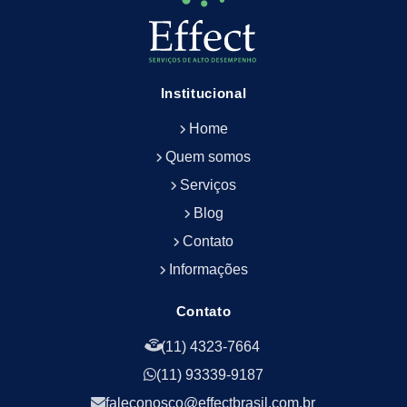
Empresa de Limpeza de Fachada
Empresa de Limpeza de Fachadas
Empresa de Limpeza e Conservação Predial
Empresa de Manutenção Predial
Institucional
Empresa de Portaria Terceirizada
Home
Empresa de Portaria e Controlador de Acesso
Empresa de Portaria e Limpeza
Quem somos
Empresa de Serviços Terceirizados
Serviços
Empresa de Serviços de Manutenção Predial
Blog
Empresa de Terceirização de Limpeza
Contato
Empresa de Terceirização de Portaria
Informações
Empresa de Terceirização de Serviços de
Limpeza
Empresa de Terceirização de Serviços de
Contato
Limpeza Facilities
(11) 4323-7664
Empresa de Zeladoria e Portaria
(11) 93339-9187
Empresas Terceirizadas Recepção
Empresas de Jardinagem para Condomínios
faleconosco@effectbrasil.com.br