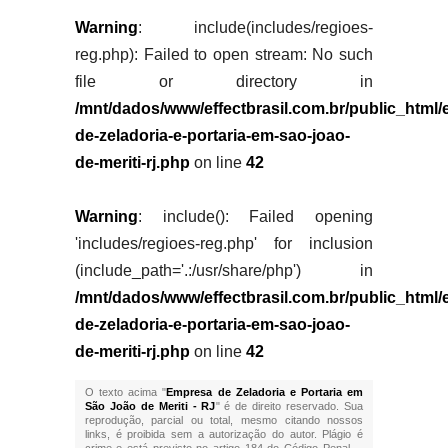
Warning
: include(includes/regioes-
reg.php): Failed to open stream: No such
file or directory in
/mnt/dados/www/effectbrasil.com.br/public_html
de-zeladoria-e-portaria-em-sao-joao-
de-meriti-rj.php
on line
42
Warning
: include(): Failed opening
'includes/regioes-reg.php' for inclusion
(include_path='.:/usr/share/php') in
/mnt/dados/www/effectbrasil.com.br/public_html
de-zeladoria-e-portaria-em-sao-joao-
de-meriti-rj.php
on line
42
O texto acima "
Empresa de Zeladoria e Portaria em
São João de Meriti - RJ
" é de direito reservado. Sua
reprodução, parcial ou total, mesmo citando nossos
links, é proibida sem a autorização do autor. Plágio é
crime e está previsto no artigo 184 do Código Penal. –