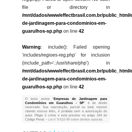
file or directory in
/mnt/dados/www/effectbrasil.com.br/public_html
de-jardinagem-para-condominios-em-
guarulhos-sp.php
on line
42
Warning
: include(): Failed opening
'includes/regioes-reg.php' for inclusion
(include_path='.:/usr/share/php') in
/mnt/dados/www/effectbrasil.com.br/public_html
de-jardinagem-para-condominios-em-
guarulhos-sp.php
on line
42
O texto acima "
Empresas de Jardinagem para
Condomínios em Guarulhos - SP
" é de direito
reservado. Sua reprodução, parcial ou total, mesmo
citando nossos links, é proibida sem a autorização do
autor. Plágio é crime e está previsto no artigo 184 do
Código Penal. –
Lei n° 9.610-98 sobre direitos autorais
.