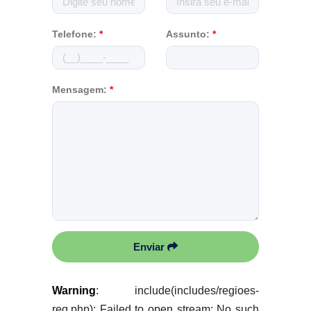
Telefone:
*
Assunto:
*
Mensagem:
*
Enviar
Warning
: include(includes/regioes-
reg.php): Failed to open stream: No such