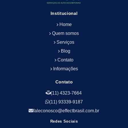
Empresa de Limpeza e Conservação Predial
Empresa de Manutenção Predial
Institucional
Empresa de Portaria Terceirizada
Home
Empresa de Portaria e Controlador de Acesso
Empresa de Portaria e Limpeza
Quem somos
Empresa de Serviços Terceirizados
Serviços
Empresa de Serviços de Manutenção Predial
Blog
Empresa de Terceirização de Limpeza
Contato
Empresa de Terceirização de Portaria
Informações
Empresa de Terceirização de Serviços de
Limpeza
Empresa de Terceirização de Serviços de
Contato
Limpeza Facilities
(11) 4323-7664
Empresa de Zeladoria e Portaria
(11) 93339-9187
Empresas Terceirizadas Recepção
Empresas de Jardinagem para Condomínios
faleconosco@effectbrasil.com.br
Empresas de Manutenção Predial Rj
Redes Sociais
Empresas de Manutenção Predial Sp