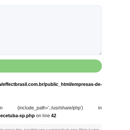
effectbrasil.com.br/public_html/empresas-de-
nclude_path='.:/usr/share/php') in
uecetuba-sp.php
on line
42
ndo nossos links, é proibida sem a autorização do autor. Plágio é crime