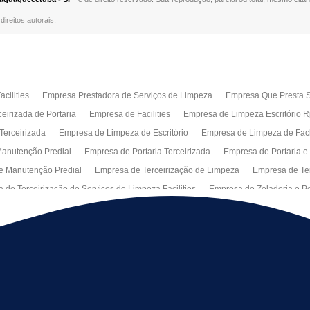
direitos autorais
.
cilities
Empresa Prestadora de Serviços de Limpeza
Empresa Que Presta S
eirizada de Portaria
Empresa de Facilities
Empresa de Limpeza Escritório R
Terceirizada
Empresa de Limpeza de Escritório
Empresa de Limpeza de Fa
anutenção Predial
Empresa de Portaria Terceirizada
Empresa de Portaria e
e Manutenção Predial
Empresa de Terceirização de Limpeza
Empresa de Ter
 de Terceirização de Serviços de Limpeza Facilities
Empresa de Zeladoria e Po
Manutenção Predial Rj
Empresas de Manutenção Predial Sp
Jardinagem pa
peza de Fachadas de Predios
Limpeza de Fachadas de Vidro
Recepção Ter
al
Serviço de Portaria Remota
Portaria Terceiriza
Serviços da Terceirizaç
s
Terceirização de Facilitie
Terceirização de Limpeza e Portaria
Terceiriza