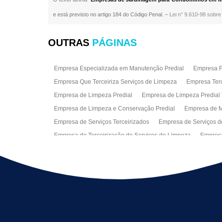
e está previsto no artigo 184 do Código Penal. –
Lei n° 9.610-98 sobre 
OUTRAS
PÁGINAS
Empresa Especializada em Manutenção Predial
Empresa Fa
Empresa Que Terceiriza Serviços de Limpeza
Empresa Terc
Empresa de Limpeza Predial
Empresa de Limpeza Predial 
Empresa de Limpeza e Conservação Predial
Empresa de M
Empresa de Serviços Terceirizados
Empresa de Serviços d
Empresa de Terceirização de Serviços de Limpeza
Empresa
Empresas de Jardinagem para Condomínios
Empresas de 
Limpeza Predial Terceirizada
Limpeza de Fachadas
Lim
Serviço de Limpeza Empresarial
Serviço de Limpeza Predi
Serviços de Recepção e Portaria
Terceirização de Facilitie
Terceirização de Serviço de Limpeza