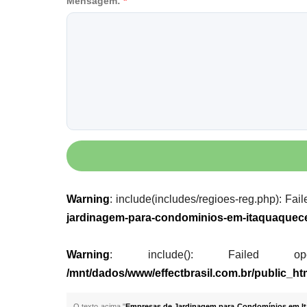
Mensagem:
*
Warning
: include(includes/regioes-reg.php): Fail
jardinagem-para-condominios-em-itaquaquec
Warning
: include(): Failed opening
/mnt/dados/www/effectbrasil.com.br/public_
O texto acima "
Empresas de Jardinagem para Condomínios em It