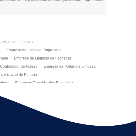
erviços de Limpeza
j
Empresa de Limpeza Empresarial
chada
Empresa de Limpeza de Fachadas
 Controlador de Acesso
Empresa de Portaria e Limpeza
ceirização de Portaria
rtaria
Empresas Terceirizadas Recepção
ra Empresa
Limpeza Empresarial Terceirizada
ceirizada
Serviço de Limpeza
ão de Manutenção Predial
Serviços de Facilities
ção de Manutenção Predial