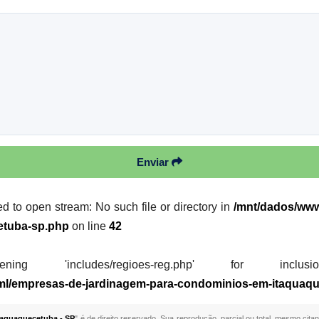
Enviar
ed to open stream: No such file or directory in
/mnt/dados/www/
etuba-sp.php
on line
42
 'includes/regioes-reg.php' for inclusion (i
html/empresas-de-jardinagem-para-condominios-em-itaquaq
aquaquecetuba - SP
" é de direito reservado. Sua reprodução, parcial ou total, mesmo cita