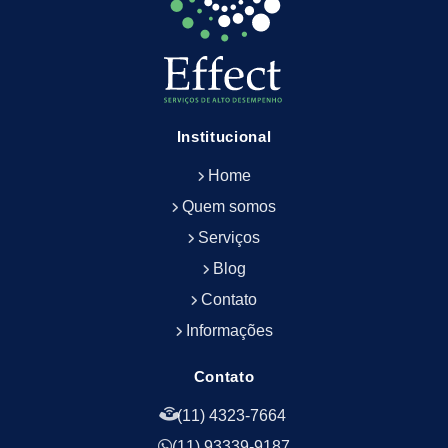
Empresa de Limpeza de Escritório
Empresa de Limpeza de Fachada
Empresa de Limpeza de Fachadas
Empresa de Limpeza e Conservação Predial
Empresa de Manutenção Predial
Institucional
Empresa de Portaria Terceirizada
Home
Empresa de Portaria e Controlador de Acesso
Empresa de Portaria e Limpeza
Quem somos
Empresa de Serviços Terceirizados
Serviços
Empresa de Serviços de Manutenção Predial
Blog
Empresa de Terceirização de Limpeza
Contato
Empresa de Terceirização de Portaria
Informações
Empresa de Terceirização de Serviços de
Limpeza
Empresa de Terceirização de Serviços de
Contato
Limpeza Facilities
(11) 4323-7664
Empresa de Zeladoria e Portaria
(11) 93339-9187
Empresas Terceirizadas Recepção