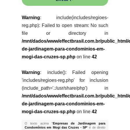
Warning
: include(includes/regioes-
reg.php): Failed to open stream: No such
file or directory in
/mnt/dados/www/effectbrasil.com.br/public_html
de-jardinagem-para-condominios-em-
mogi-das-cruzes-sp.php
on line
42
Warning
: include(): Failed opening
'includes/regioes-reg.php' for inclusion
(include_path='.:/usr/share/php') in
/mnt/dados/www/effectbrasil.com.br/public_html
de-jardinagem-para-condominios-em-
mogi-das-cruzes-sp.php
on line
42
O texto acima "
Empresas de Jardinagem para
Condomínios em Mogi das Cruzes - SP
" é de direito