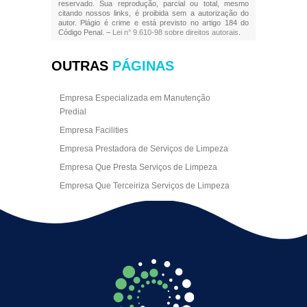
reservado. Sua reprodução, parcial ou total, mesmo
citando nossos links, é proibida sem a autorização do
autor. Plágio é crime e está previsto no artigo 184 do
Código Penal. –
Lei n° 9.610-98 sobre direitos autorais
.
OUTRAS
PÁGINAS
Empresa Especializada em Manutenção
Predial
Empresa Facilities
Empresa Prestadora de Serviços de Limpeza
Empresa Que Presta Serviços de Limpeza
Empresa Que Terceiriza Serviços de Limpeza
Empresa Terceirizada de Portaria
Empresa de Facilities
Empresa de Limpeza Escritório Rj
Empresa de Limpeza Empresarial
Empresa de Limpeza Predial
Empresa de Limpeza Predial Terceirizada