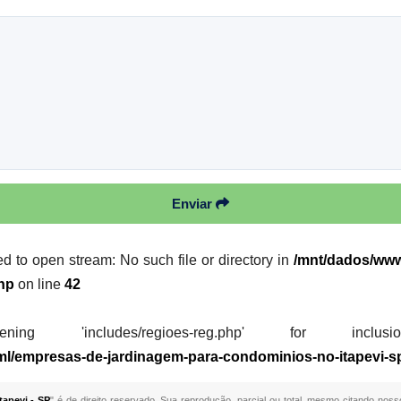
Enviar
ed to open stream: No such file or directory in
/mnt/dados/www/
hp
on line
42
 'includes/regioes-reg.php' for inclusion (i
tml/empresas-de-jardinagem-para-condominios-no-itapevi-s
apevi - SP
" é de direito reservado. Sua reprodução, parcial ou total, mesmo citando nosso