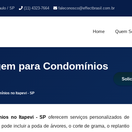
aulo / SP
(11) 4323-7664
faleconosco@effectbrasil.com.br
Home
Quem S
gem para Condomínios
Soli
nios no Itapevi - SP
os no Itapevi - SP
oferecem serviços personalizados de
ode incluir a poda de árvores, o corte de grama, o replantio