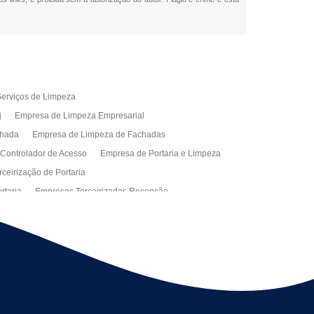
erviços de Limpeza
j
Empresa de Limpeza Empresarial
chada
Empresa de Limpeza de Fachadas
 Controlador de Acesso
Empresa de Portaria e Limpeza
ceirização de Portaria
rtaria
Empresas Terceirizadas Recepção
ra Empresa
Limpeza Empresarial Terceirizada
ceirizada
Serviço de Limpeza
ão de Manutenção Predial
Serviços de Facilities
ção de Manutenção Predial