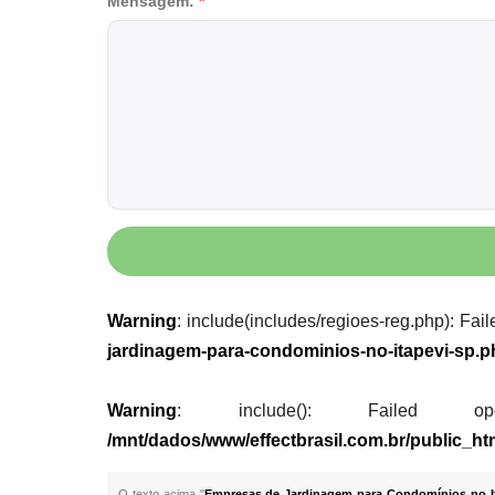
Mensagem:
*
Warning
: include(includes/regioes-reg.php): Fail
jardinagem-para-condominios-no-itapevi-sp.p
Warning
: include(): Failed opening
/mnt/dados/www/effectbrasil.com.br/public_h
O texto acima "
Empresas de Jardinagem para Condomínios no It