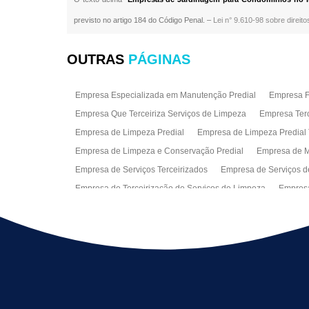
previsto no artigo 184 do Código Penal. –
Lei n° 9.610-98 sobre direito
OUTRAS
PÁGINAS
Empresa Especializada em Manutenção Predial
Empresa Fa
Empresa Que Terceiriza Serviços de Limpeza
Empresa Terc
Empresa de Limpeza Predial
Empresa de Limpeza Predial 
Empresa de Limpeza e Conservação Predial
Empresa de M
Empresa de Serviços Terceirizados
Empresa de Serviços d
Empresa de Terceirização de Serviços de Limpeza
Empresa
Empresas de Jardinagem para Condomínios
Empresas de 
Limpeza Predial Terceirizada
Limpeza de Fachadas
Lim
Serviço de Limpeza Empresarial
Serviço de Limpeza Predi
Serviços de Recepção e Portaria
Terceirização de Facilitie
Terceirização de Serviço de Limpeza