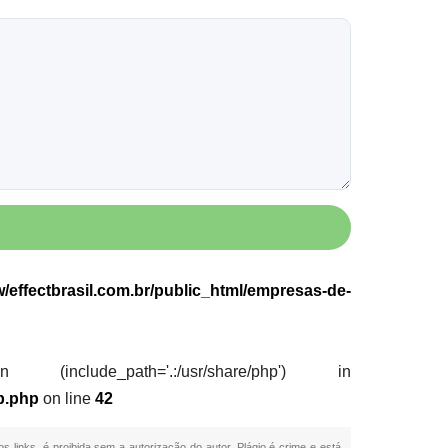
effectbrasil.com.br/public_html/empresas-de-
nclude_path='.:/usr/share/php') in
p.php
on line
42
s links, é proibida sem a autorização do autor. Plágio é crime e está