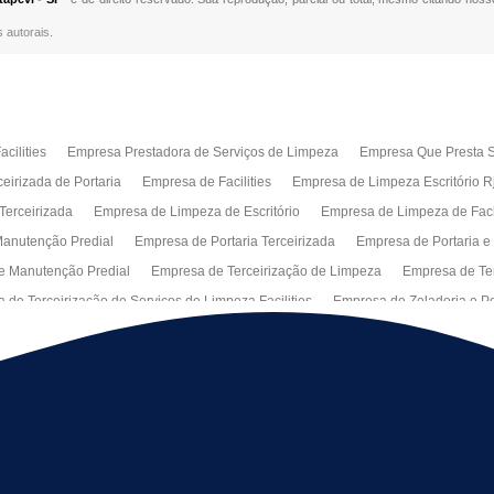
s autorais
.
cilities
Empresa Prestadora de Serviços de Limpeza
Empresa Que Presta S
eirizada de Portaria
Empresa de Facilities
Empresa de Limpeza Escritório R
Terceirizada
Empresa de Limpeza de Escritório
Empresa de Limpeza de Fa
anutenção Predial
Empresa de Portaria Terceirizada
Empresa de Portaria e
e Manutenção Predial
Empresa de Terceirização de Limpeza
Empresa de Ter
 de Terceirização de Serviços de Limpeza Facilities
Empresa de Zeladoria e Po
Manutenção Predial Rj
Empresas de Manutenção Predial Sp
Jardinagem pa
peza de Fachadas de Predios
Limpeza de Fachadas de Vidro
Recepção Ter
al
Serviço de Portaria Remota
Portaria Terceiriza
Serviços da Terceirizaç
s
Terceirização de Facilitie
Terceirização de Limpeza e Portaria
Terceiriza