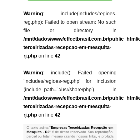
Warning
: include(includes/regioes-
reg.php): Failed to open stream: No such
file or directory in
/mnt/dados/www/effectbrasil.com.br/public_html
terceirizadas-recepcao-em-mesquita-
rj.php
on line
42
Warning
: include(): Failed opening
'includes/regioes-reg.php' for inclusion
(include_path='.:/usr/share/php') in
/mnt/dados/www/effectbrasil.com.br/public_html
terceirizadas-recepcao-em-mesquita-
rj.php
on line
42
O texto acima "
Empresas Terceirizadas Recepção em
Mesquita - RJ
" é de direito reservado. Sua reprodução,
parcial ou total, mesmo citando nossos links, é proibida