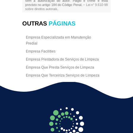
sem a autorização do autor. Plágio é crime e está
previsto no artigo 184 do Código Penal. –
Lei n° 9.610-98
sobre direitos autorais
.
OUTRAS
PÁGINAS
Empresa Especializada em Manutenção
Predial
Empresa Facilities
Empresa Prestadora de Serviços de Limpeza
Empresa Que Presta Serviços de Limpeza
Empresa Que Terceiriza Serviços de Limpeza
Empresa Terceirizada de Portaria
Empresa de Facilities
Empresa de Limpeza Escritório Rj
Empresa de Limpeza Empresarial
Empresa de Limpeza Predial
Empresa de Limpeza Predial Terceirizada
Empresa de Limpeza de Escritório