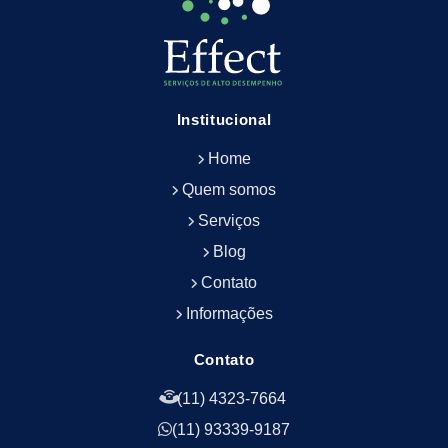
Empresa de Limpeza de Fachada
Empresa de Limpeza de Fachadas
Empresa de Limpeza e Conservação Predial
Empresa de Manutenção Predial
Institucional
Empresa de Portaria Terceirizada
Home
Empresa de Portaria e Controlador de Acesso
Empresa de Portaria e Limpeza
Quem somos
Empresa de Serviços Terceirizados
Serviços
Empresa de Serviços de Manutenção Predial
Blog
Empresa de Terceirização de Limpeza
Contato
Empresa de Terceirização de Portaria
Informações
Empresa de Terceirização de Serviços de
Limpeza
Empresa de Terceirização de Serviços de
Contato
Limpeza Facilities
(11) 4323-7664
Empresa de Zeladoria e Portaria
(11) 93339-9187
Empresas Terceirizadas Recepção