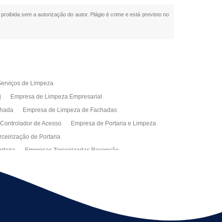
 proibida sem a autorização do autor. Plágio é crime e está previsto no
erviços de Limpeza
j
Empresa de Limpeza Empresarial
chada
Empresa de Limpeza de Fachadas
 Controlador de Acesso
Empresa de Portaria e Limpeza
ceirização de Portaria
rtaria
Empresas Terceirizadas Recepção
ra Empresa
Limpeza Empresarial Terceirizada
ceirizada
Serviço de Limpeza
ão de Manutenção Predial
Serviços de Facilities
ção de Manutenção Predial