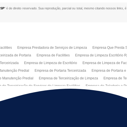
 SP
" é de direito reservado. Sua reprodução, parcial ou total, mesmo citando nossos links, é
cilities
Empresa Prestadora de Serviços de Limpeza
Empresa Que Presta S
eirizada de Portaria
Empresa de Facilities
Empresa de Limpeza Escritório R
Terceirizada
Empresa de Limpeza de Escritório
Empresa de Limpeza de Fa
anutenção Predial
Empresa de Portaria Terceirizada
Empresa de Portaria e
e Manutenção Predial
Empresa de Terceirização de Limpeza
Empresa de Ter
 de Terceirização de Serviços de Limpeza Facilities
Empresa de Zeladoria e Po
Manutenção Predial Rj
Empresas de Manutenção Predial Sp
Jardinagem pa
peza de Fachadas de Predios
Limpeza de Fachadas de Vidro
Recepção Ter
al
Serviço de Portaria Remota
Portaria Terceiriza
Serviços da Terceirizaç
s
Terceirização de Facilitie
Terceirização de Limpeza e Portaria
Terceiriza