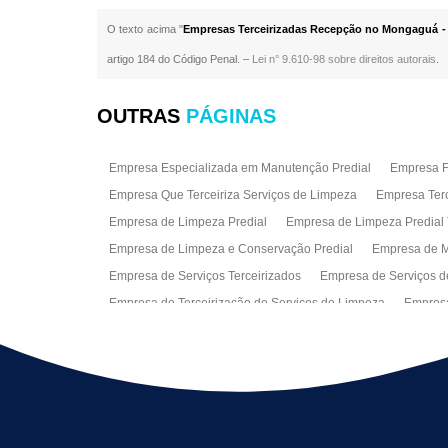
O texto acima "
Empresas Terceirizadas Recepção no Mongaguá -
artigo 184 do Código Penal. –
Lei n° 9.610-98 sobre direitos autorais
.
OUTRAS
PÁGINAS
Empresa Especializada em Manutenção Predial
Empresa Fa
Empresa Que Terceiriza Serviços de Limpeza
Empresa Terc
Empresa de Limpeza Predial
Empresa de Limpeza Predial 
Empresa de Limpeza e Conservação Predial
Empresa de M
Empresa de Serviços Terceirizados
Empresa de Serviços d
Empresa de Terceirização de Serviços de Limpeza
Empresa
Empresas de Jardinagem para Condomínios
Empresas de 
Limpeza Predial Terceirizada
Limpeza de Fachadas
Lim
Serviço de Limpeza Empresarial
Serviço de Limpeza Predi
Serviços de Recepção e Portaria
Terceirização de Facilitie
Terceirização de Serviço de Limpeza