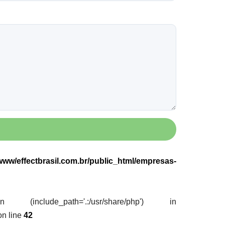
ww/effectbrasil.com.br/public_html/empresas-
nclude_path='.:/usr/share/php') in
n line
42