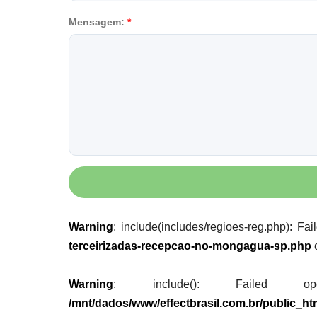
Mensagem:
*
Warning
: include(includes/regioes-reg.php): Fa
terceirizadas-recepcao-no-mongagua-sp.php
Warning
: include(): Failed opening
/mnt/dados/www/effectbrasil.com.br/public_h