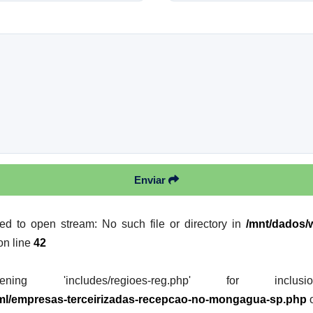
Enviar
iled to open stream: No such file or directory in
/mnt/dados/w
on line
42
 'includes/regioes-reg.php' for inclusion (i
tml/empresas-terceirizadas-recepcao-no-mongagua-sp.php
o