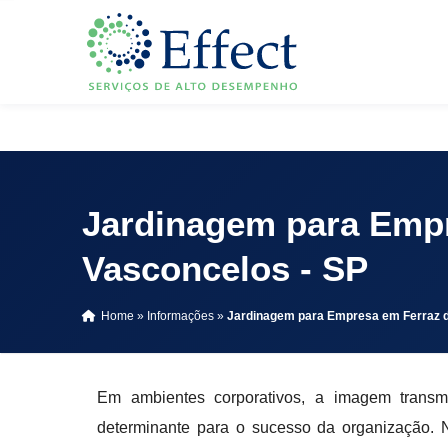
Av. Vereador José Diniz, 3720 - Cj 501 - Santo Amaro - São P
Jardinagem para Empr
Vasconcelos - SP
Home
»
Informações
»
Jardinagem para Empresa em Ferraz d
Em ambientes corporativos, a imagem transmi
determinante para o sucesso da organização. 