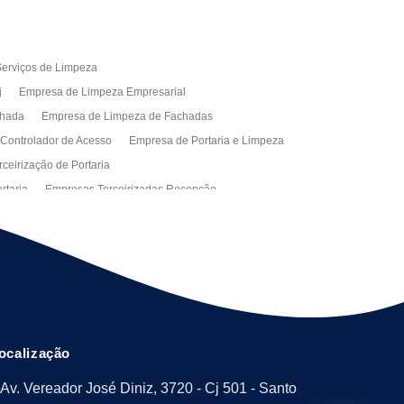
erviços de Limpeza
j
Empresa de Limpeza Empresarial
chada
Empresa de Limpeza de Fachadas
 Controlador de Acesso
Empresa de Portaria e Limpeza
ceirização de Portaria
rtaria
Empresas Terceirizadas Recepção
ra Empresa
Limpeza Empresarial Terceirizada
ceirizada
Serviço de Limpeza
ão de Manutenção Predial
Serviços de Facilities
ção de Manutenção Predial
ocalização
Av. Vereador José Diniz, 3720 - Cj 501 - Santo