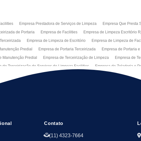
cilities
Empresa Prestadora de Serviços de Limpeza
Empresa Que Presta S
eirizada de Portaria
Empresa de Facilities
Empresa de Limpeza Escritório R
Terceirizada
Empresa de Limpeza de Escritório
Empresa de Limpeza de Fa
anutenção Predial
Empresa de Portaria Terceirizada
Empresa de Portaria e
e Manutenção Predial
Empresa de Terceirização de Limpeza
Empresa de Ter
 de Terceirização de Serviços de Limpeza Facilities
Empresa de Zeladoria e Po
Manutenção Predial Rj
Empresas de Manutenção Predial Sp
Jardinagem pa
peza de Fachadas de Predios
Limpeza de Fachadas de Vidro
Recepção Ter
al
Serviço de Portaria Remota
Portaria Terceiriza
Serviços da Terceirizaç
s
Terceirização de Facilitie
Terceirização de Limpeza e Portaria
Terceiriza
cional
Contato
L
(11) 4323-7664