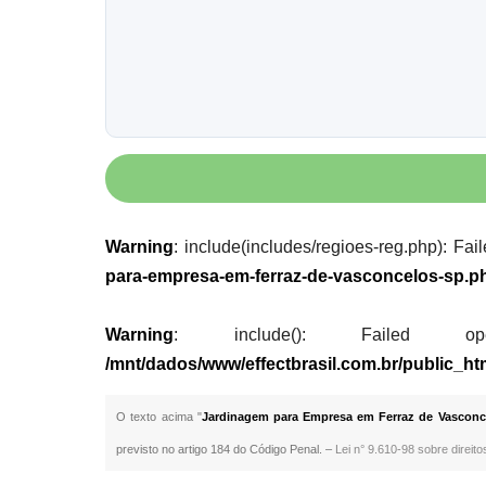
Warning
: include(includes/regioes-reg.php): Fai
para-empresa-em-ferraz-de-vasconcelos-sp.p
Warning
: include(): Failed opening
/mnt/dados/www/effectbrasil.com.br/public_h
O texto acima "
Jardinagem para Empresa em Ferraz de Vasconc
previsto no artigo 184 do Código Penal. –
Lei n° 9.610-98 sobre direito