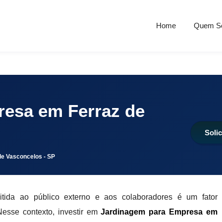
aulo / SP
(11) 4323-7664
faleconosco@effectbrasil.com.br
Home
Quem S
esa em Ferraz de
Soli
e Vasconcelos - SP
tida ao público externo e aos colaboradores é um fator
Nesse contexto, investir em
Jardinagem para Empresa em