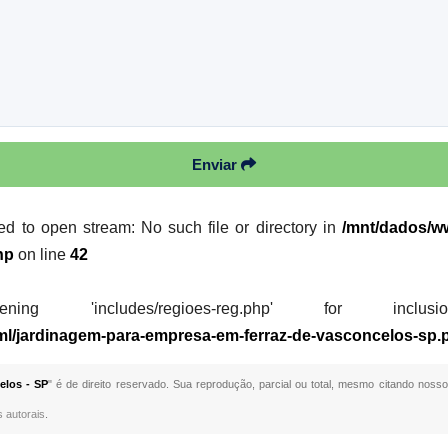
Enviar
led to open stream: No such file or directory in
/mnt/dados/ww
hp
on line
42
 'includes/regioes-reg.php' for inclusion (i
tml/jardinagem-para-empresa-em-ferraz-de-vasconcelos-sp.
elos - SP
" é de direito reservado. Sua reprodução, parcial ou total, mesmo citando nosso
s autorais
.