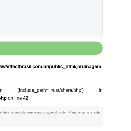
w/effectbrasil.com.br/public_html/jardinagem-
nclude_path='.:/usr/share/php') in
php
on line
42
s links, é proibida sem a autorização do autor. Plágio é crime e está