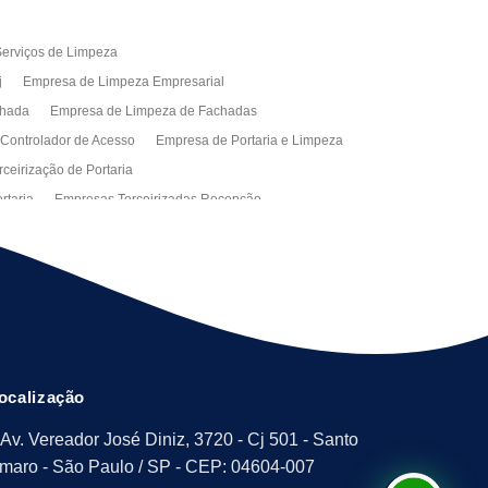
erviços de Limpeza
j
Empresa de Limpeza Empresarial
chada
Empresa de Limpeza de Fachadas
 Controlador de Acesso
Empresa de Portaria e Limpeza
ceirização de Portaria
rtaria
Empresas Terceirizadas Recepção
ra Empresa
Limpeza Empresarial Terceirizada
ceirizada
Serviço de Limpeza
ão de Manutenção Predial
Serviços de Facilities
ção de Manutenção Predial
ocalização
Av. Vereador José Diniz, 3720 - Cj 501 - Santo
maro - São Paulo / SP - CEP: 04604-007