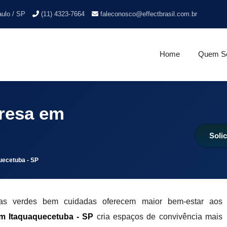
aulo / SP
(11) 4323-7664
faleconosco@effectbrasil.com.br
Home
Quem S
resa em
Soli
uecetuba - SP
eas verdes bem cuidadas oferecem maior bem-estar aos
m Itaquaquecetuba - SP
cria espaços de convivência mais