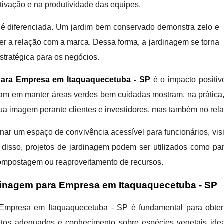
otivação e na produtividade das equipes.
m é diferenciada. Um jardim bem conservado demonstra zelo e
cer a relação com a marca. Dessa forma, a jardinagem se torna
tratégica para os negócios.
ara Empresa em Itaquaquecetuba - SP
é o impacto positiv
pam em manter áreas verdes bem cuidadas mostram, na prática, 
ua imagem perante clientes e investidores, mas também no re
nar um espaço de convivência acessível para funcionários, visi
 disso, projetos de jardinagem podem ser utilizados como pa
ompostagem ou reaproveitamento de recursos.
rdinagem para Empresa em Itaquaquecetuba - SP
Empresa em Itaquaquecetuba - SP é fundamental para obter r
ntos adequados e conhecimento sobre espécies vegetais idea