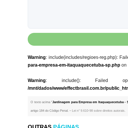
Warning
: include(includes/regioes-reg.php): Fai
para-empresa-em-itaquaquecetuba-sp.php
on 
Warning
: include(): Failed opening
/mnt/dados/www/effectbrasil.com.br/public_h
O texto acima "
Jardinagem para Empresa em Itaquaquecetuba - 
artigo 184 do Código Penal. –
Lei n° 9.610-98 sobre direitos autorais
.
OUTRAS
PÁGINAS