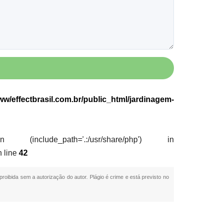
w/effectbrasil.com.br/public_html/jardinagem-
nclude_path='.:/usr/share/php') in
 line
42
proibida sem a autorização do autor. Plágio é crime e está previsto no