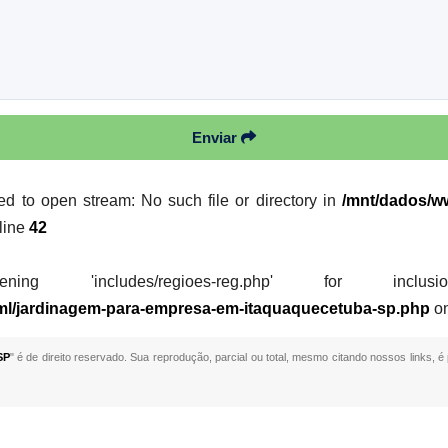
Enviar
led to open stream: No such file or directory in
/mnt/dados/ww
line
42
 'includes/regioes-reg.php' for inclusion (i
tml/jardinagem-para-empresa-em-itaquaquecetuba-sp.php
on
SP
" é de direito reservado. Sua reprodução, parcial ou total, mesmo citando nossos links, é 