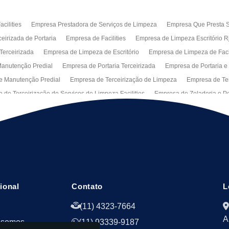
cilities
Empresa Prestadora de Serviços de Limpeza
Empresa Que Presta S
eirizada de Portaria
Empresa de Facilities
Empresa de Limpeza Escritório R
Terceirizada
Empresa de Limpeza de Escritório
Empresa de Limpeza de Fa
anutenção Predial
Empresa de Portaria Terceirizada
Empresa de Portaria e
e Manutenção Predial
Empresa de Terceirização de Limpeza
Empresa de Ter
 de Terceirização de Serviços de Limpeza Facilities
Empresa de Zeladoria e Po
Manutenção Predial Rj
Empresas de Manutenção Predial Sp
Jardinagem pa
peza de Fachadas de Predios
Limpeza de Fachadas de Vidro
Recepção Ter
al
Serviço de Portaria Remota
Portaria Terceiriza
Serviços da Terceirizaç
s
Terceirização de Facilitie
Terceirização de Limpeza e Portaria
Terceiriza
cional
Contato
L
(11) 4323-7664
A
 somos
(11) 93339-9187