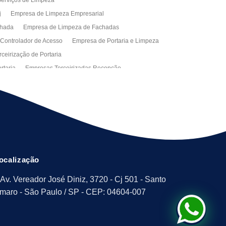
erviços de Limpeza
j
Empresa de Limpeza Empresarial
chada
Empresa de Limpeza de Fachadas
 Controlador de Acesso
Empresa de Portaria e Limpeza
ceirização de Portaria
rtaria
Empresas Terceirizadas Recepção
ra Empresa
Limpeza Empresarial Terceirizada
ceirizada
Serviço de Limpeza
ão de Manutenção Predial
Serviços de Facilities
ção de Manutenção Predial
ocalização
Av. Vereador José Diniz, 3720 - Cj 501 - Santo
maro - São Paulo / SP - CEP: 04604-007