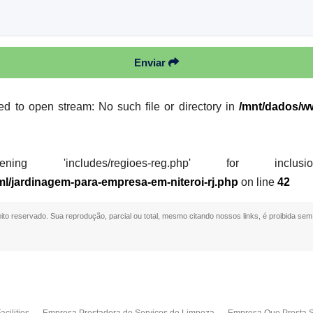
Enviar
led to open stream: No such file or directory in
/mnt/dados/ww
 'includes/regioes-reg.php' for inclusion (i
ml/jardinagem-para-empresa-em-niteroi-rj.php
on line
42
reito reservado. Sua reprodução, parcial ou total, mesmo citando nossos links, é proibida sem 