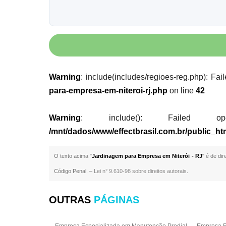
Warning
: include(includes/regioes-reg.php): Fai
para-empresa-em-niteroi-rj.php
on line
42
Warning
: include(): Failed opening
/mnt/dados/www/effectbrasil.com.br/public_ht
O texto acima "
Jardinagem para Empresa em Niterói - RJ
" é de di
Código Penal. –
Lei n° 9.610-98 sobre direitos autorais
.
OUTRAS
PÁGINAS