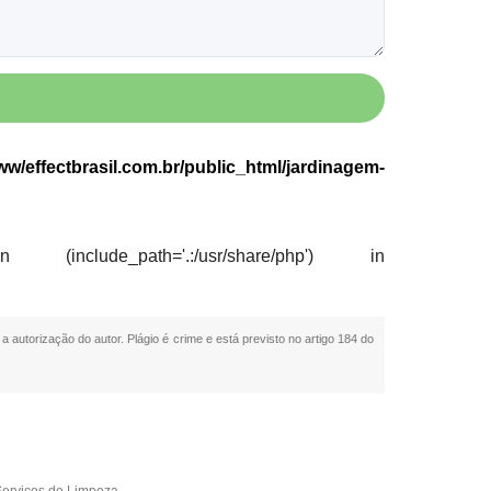
w/effectbrasil.com.br/public_html/jardinagem-
nclude_path='.:/usr/share/php') in
a autorização do autor. Plágio é crime e está previsto no artigo 184 do