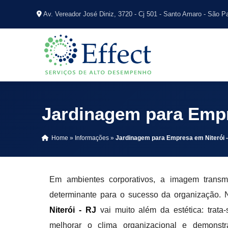
Av. Vereador José Diniz, 3720 - Cj 501 - Santo Amaro - São P
Jardinagem para Empr
Home
»
Informações
»
Jardinagem para Empresa em Niterói 
Em ambientes corporativos, a imagem transmi
determinante para o sucesso da organização. 
Niterói - RJ
vai muito além da estética: trata
melhorar o clima organizacional e demons