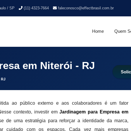
aulo / SP
(11) 4323-7664
faleconosco@effectbrasil.com.br
Home
Quem S
esa em Niterói - RJ
Soli
- RJ
tida ao público externo e aos colaboradores é um fator
Nesse contexto, investir em
Jardinagem para Empresa em
-se de uma estratégia para reforçar a identidade da marca,
trar cuidado com os espaços. Cada vez mais empresas