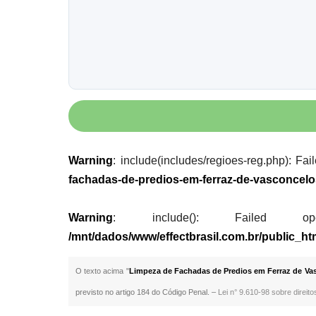
Warning
: include(includes/regioes-reg.php): Fai
fachadas-de-predios-em-ferraz-de-vasconcel
Warning
: include(): Failed opening
/mnt/dados/www/effectbrasil.com.br/public_h
O texto acima "
Limpeza de Fachadas de Predios em Ferraz de Va
previsto no artigo 184 do Código Penal. –
Lei n° 9.610-98 sobre direito