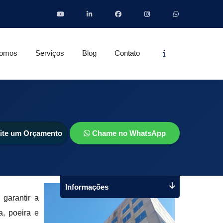
Informações
omos
Serviços
Blog
Contato
cite um Orçamento
Chame no WhatsApp
Informações
garantir a
a, poeira e