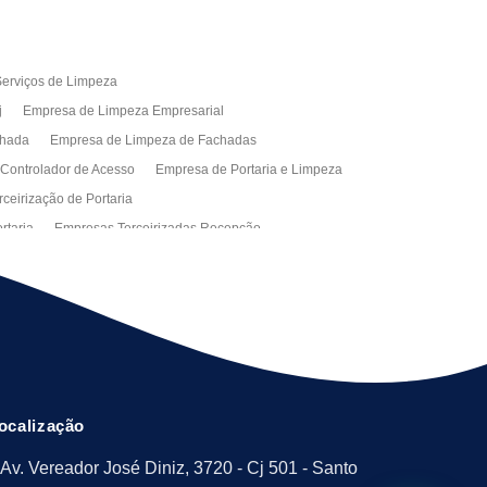
erviços de Limpeza
j
Empresa de Limpeza Empresarial
chada
Empresa de Limpeza de Fachadas
 Controlador de Acesso
Empresa de Portaria e Limpeza
ceirização de Portaria
rtaria
Empresas Terceirizadas Recepção
ra Empresa
Limpeza Empresarial Terceirizada
ceirizada
Serviço de Limpeza
ão de Manutenção Predial
Serviços de Facilities
ção de Manutenção Predial
ocalização
Av. Vereador José Diniz, 3720 - Cj 501 - Santo