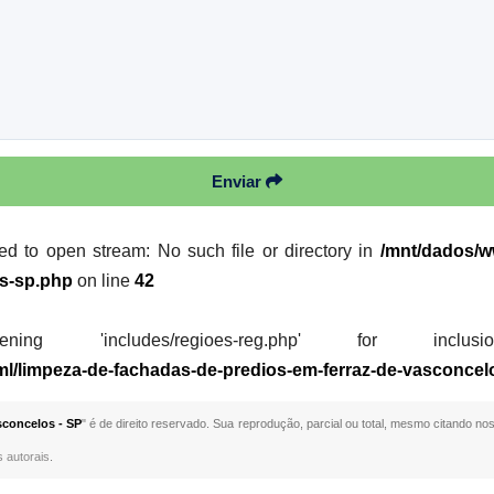
Enviar
led to open stream: No such file or directory in
/mnt/dados/ww
os-sp.php
on line
42
 'includes/regioes-reg.php' for inclusion (i
tml/limpeza-de-fachadas-de-predios-em-ferraz-de-vasconce
sconcelos - SP
" é de direito reservado. Sua reprodução, parcial ou total, mesmo citando nos
s autorais
.