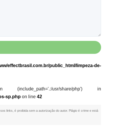
w/effectbrasil.com.br/public_html/limpeza-de-
nclude_path='.:/usr/share/php') in
los-sp.php
on line
42
sos links, é proibida sem a autorização do autor. Plágio é crime e está