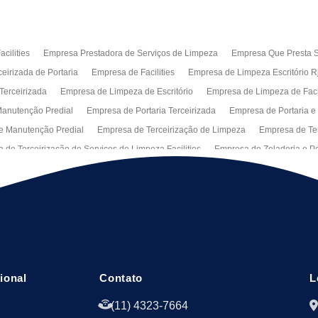
cilities
Empresa Prestadora de Serviços de Limpeza
Empresa Que Presta S
eirizada de Portaria
Empresa de Facilities
Empresa de Limpeza Escritório R
Terceirizada
Empresa de Limpeza de Escritório
Empresa de Limpeza de Fa
anutenção Predial
Empresa de Portaria Terceirizada
Empresa de Portaria e
e Manutenção Predial
Empresa de Terceirização de Limpeza
Empresa de Ter
 de Terceirização de Serviços de Limpeza Facilities
Empresa de Zeladoria e Po
Manutenção Predial Rj
Empresas de Manutenção Predial Sp
Jardinagem pa
peza de Fachadas de Predios
Limpeza de Fachadas de Vidro
Recepção Ter
al
Serviço de Portaria Remota
Portaria Terceiriza
Serviços da Terceirizaç
s
Terceirização de Facilitie
Terceirização de Limpeza e Portaria
Terceiriza
cional
Contato
L
(11) 4323-7664