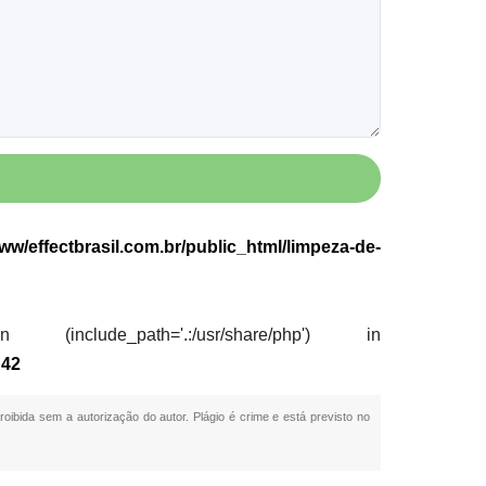
w/effectbrasil.com.br/public_html/limpeza-de-
nclude_path='.:/usr/share/php') in
e
42
proibida sem a autorização do autor. Plágio é crime e está previsto no