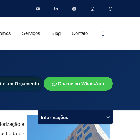
Informações
omos
Serviços
Blog
Contato
cite um Orçamento
Chame no WhatsApp
Informações
lorização e
 fachada de