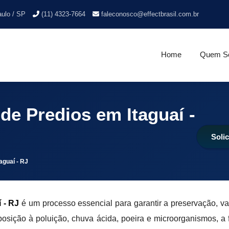
aulo / SP
(11) 4323-7664
faleconosco@effectbrasil.com.br
Home
Quem S
e Predios em Itaguaí -
Soli
aguaí - RJ
 - RJ
é um processo essencial para garantir a preservação, va
osição à poluição, chuva ácida, poeira e microorganismos, a