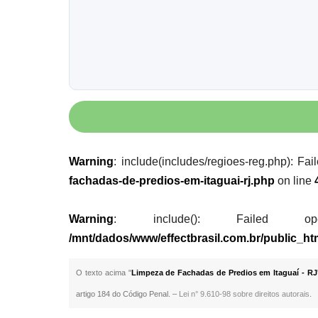
Warning
: include(includes/regioes-reg.php): Fai
fachadas-de-predios-em-itaguai-rj.php
on line
Warning
: include(): Failed opening
/mnt/dados/www/effectbrasil.com.br/public_ht
O texto acima "
Limpeza de Fachadas de Predios em Itaguaí - RJ
artigo 184 do Código Penal. –
Lei n° 9.610-98 sobre direitos autorais
.