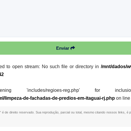
Enviar
led to open stream: No such file or directory in
/mnt/dados/ww
42
 'includes/regioes-reg.php' for inclusion (i
ml/limpeza-de-fachadas-de-predios-em-itaguai-rj.php
on lin
" é de direito reservado. Sua reprodução, parcial ou total, mesmo citando nossos links, é 