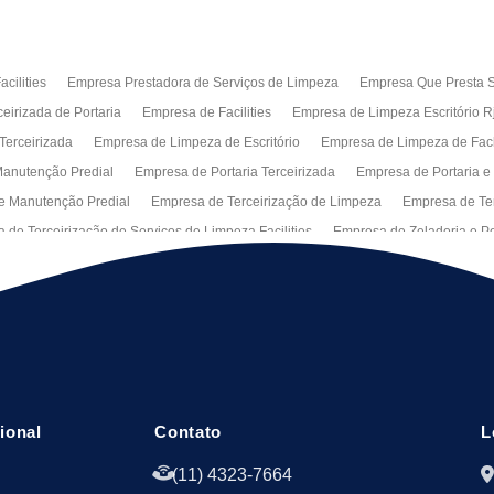
cilities
Empresa Prestadora de Serviços de Limpeza
Empresa Que Presta S
eirizada de Portaria
Empresa de Facilities
Empresa de Limpeza Escritório R
Terceirizada
Empresa de Limpeza de Escritório
Empresa de Limpeza de Fa
anutenção Predial
Empresa de Portaria Terceirizada
Empresa de Portaria e
e Manutenção Predial
Empresa de Terceirização de Limpeza
Empresa de Ter
 de Terceirização de Serviços de Limpeza Facilities
Empresa de Zeladoria e Po
Manutenção Predial Rj
Empresas de Manutenção Predial Sp
Jardinagem pa
peza de Fachadas de Predios
Limpeza de Fachadas de Vidro
Recepção Ter
al
Serviço de Portaria Remota
Portaria Terceiriza
Serviços da Terceirizaç
s
Terceirização de Facilitie
Terceirização de Limpeza e Portaria
Terceiriza
cional
Contato
L
(11) 4323-7664