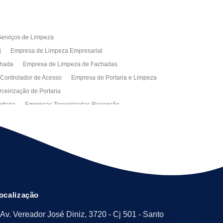
erviços de Limpeza
j
Empresa de Limpeza Empresarial
chada
Empresa de Limpeza de Fachadas
 Controlador de Acesso
Empresa de Portaria e Limpeza
ceirização de Portaria
rtaria
Empresas Terceirizadas Recepção
ra Empresa
Limpeza Empresarial Terceirizada
ceirizada
Serviço de Limpeza
ão de Manutenção Predial
Serviços de Facilities
ção de Manutenção Predial
ocalização
Av. Vereador José Diniz, 3720 - Cj 501 - Santo