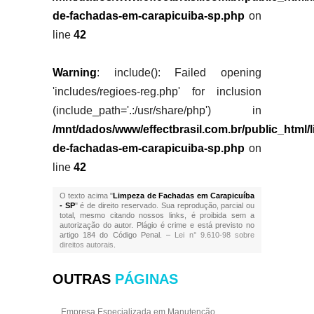
de-fachadas-em-carapicuiba-sp.php
on
line
42
Warning
: include(): Failed opening
'includes/regioes-reg.php' for inclusion
(include_path='.:/usr/share/php') in
/mnt/dados/www/effectbrasil.com.br/public_html/
de-fachadas-em-carapicuiba-sp.php
on
line
42
O texto acima "
Limpeza de Fachadas em Carapicuíba
- SP
" é de direito reservado. Sua reprodução, parcial ou
total, mesmo citando nossos links, é proibida sem a
autorização do autor. Plágio é crime e está previsto no
artigo 184 do Código Penal. –
Lei n° 9.610-98 sobre
direitos autorais
.
OUTRAS
PÁGINAS
Empresa Especializada em Manutenção