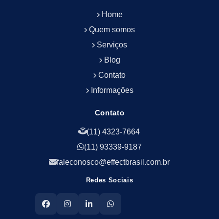
Empresa de Portaria Terceirizada
Home
Empresa de Portaria e Controlador de Acesso
Empresa de Portaria e Limpeza
Quem somos
Empresa de Serviços Terceirizados
Serviços
Empresa de Serviços de Manutenção Predial
Blog
Empresa de Terceirização de Limpeza
Contato
Empresa de Terceirização de Portaria
Informações
Empresa de Terceirização de Serviços de
Limpeza
Empresa de Terceirização de Serviços de
Contato
Limpeza Facilities
(11) 4323-7664
Empresa de Zeladoria e Portaria
(11) 93339-9187
Empresas Terceirizadas Recepção
Empresas de Jardinagem para Condomínios
faleconosco@effectbrasil.com.br
Empresas de Manutenção Predial Rj
Redes Sociais
Empresas de Manutenção Predial Sp
Jardinagem para Empresa
Limpeza Empresarial Terceirizada