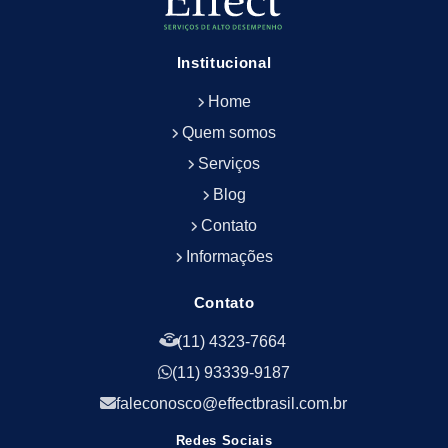
Empresa de Limpeza e Conservação Predial
Empresa de Manutenção Predial
Institucional
Empresa de Portaria Terceirizada
Home
Empresa de Portaria e Controlador de Acesso
Empresa de Portaria e Limpeza
Quem somos
Empresa de Serviços Terceirizados
Serviços
Empresa de Serviços de Manutenção Predial
Blog
Empresa de Terceirização de Limpeza
Contato
Empresa de Terceirização de Portaria
Informações
Empresa de Terceirização de Serviços de
Limpeza
Empresa de Terceirização de Serviços de
Contato
Limpeza Facilities
(11) 4323-7664
Empresa de Zeladoria e Portaria
(11) 93339-9187
Empresas Terceirizadas Recepção
Empresas de Jardinagem para Condomínios
faleconosco@effectbrasil.com.br
Empresas de Manutenção Predial Rj
Redes Sociais