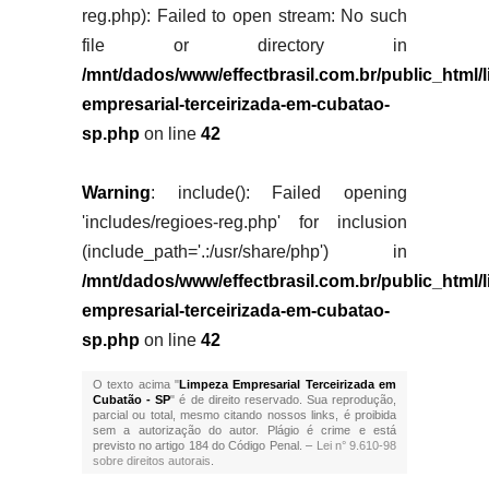
reg.php): Failed to open stream: No such
file or directory in
/mnt/dados/www/effectbrasil.com.br/public_html/
empresarial-terceirizada-em-cubatao-
sp.php
on line
42
Warning
: include(): Failed opening
'includes/regioes-reg.php' for inclusion
(include_path='.:/usr/share/php') in
/mnt/dados/www/effectbrasil.com.br/public_html/
empresarial-terceirizada-em-cubatao-
sp.php
on line
42
O texto acima "
Limpeza Empresarial Terceirizada em
Cubatão - SP
" é de direito reservado. Sua reprodução,
parcial ou total, mesmo citando nossos links, é proibida
sem a autorização do autor. Plágio é crime e está
previsto no artigo 184 do Código Penal. –
Lei n° 9.610-98
sobre direitos autorais
.