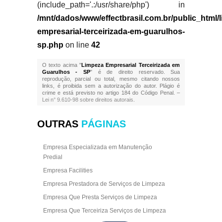
(include_path='.:/usr/share/php') in
/mnt/dados/www/effectbrasil.com.br/public_html/
empresarial-terceirizada-em-guarulhos-
sp.php
on line
42
O texto acima "
Limpeza Empresarial Terceirizada em
Guarulhos - SP
" é de direito reservado. Sua
reprodução, parcial ou total, mesmo citando nossos
links, é proibida sem a autorização do autor. Plágio é
crime e está previsto no artigo 184 do Código Penal. –
Lei n° 9.610-98 sobre direitos autorais
.
OUTRAS
PÁGINAS
Empresa Especializada em Manutenção
Predial
Empresa Facilities
Empresa Prestadora de Serviços de Limpeza
Empresa Que Presta Serviços de Limpeza
Empresa Que Terceiriza Serviços de Limpeza