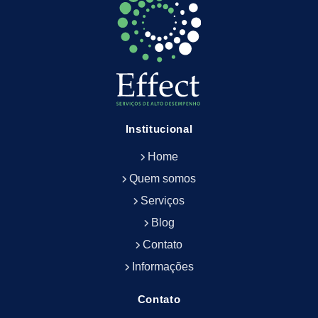
Empresa de Limpeza Predial
Empresa de Limpeza Predial Terceirizada
Empresa de Limpeza de Escritório
Empresa de Limpeza de Fachada
Empresa de Limpeza de Fachadas
Empresa de Limpeza e Conservação Predial
Empresa de Manutenção Predial
Institucional
Empresa de Portaria Terceirizada
Home
Empresa de Portaria e Controlador de Acesso
Empresa de Portaria e Limpeza
Quem somos
Empresa de Serviços Terceirizados
Serviços
Empresa de Serviços de Manutenção Predial
Blog
Empresa de Terceirização de Limpeza
Contato
Empresa de Terceirização de Portaria
Informações
Empresa de Terceirização de Serviços de
Limpeza
Empresa de Terceirização de Serviços de
Contato
Limpeza Facilities