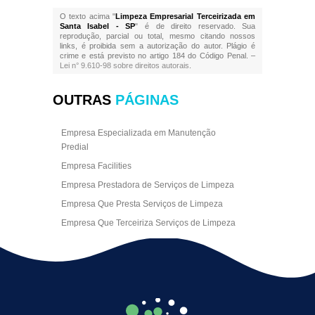
O texto acima "
Limpeza Empresarial Terceirizada em
Santa Isabel - SP
" é de direito reservado. Sua
reprodução, parcial ou total, mesmo citando nossos
links, é proibida sem a autorização do autor. Plágio é
crime e está previsto no artigo 184 do Código Penal. –
Lei n° 9.610-98 sobre direitos autorais
.
OUTRAS
PÁGINAS
Empresa Especializada em Manutenção
Predial
Empresa Facilities
Empresa Prestadora de Serviços de Limpeza
Empresa Que Presta Serviços de Limpeza
Empresa Que Terceiriza Serviços de Limpeza
Empresa Terceirizada de Portaria
Empresa de Facilities
Empresa de Limpeza Escritório Rj
Empresa de Limpeza Empresarial