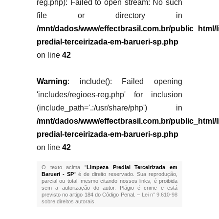
reg.php): Failed to open stream: No such
file or directory in
/mnt/dados/www/effectbrasil.com.br/public_html/
predial-terceirizada-em-barueri-sp.php
on line
42
Warning
: include(): Failed opening
'includes/regioes-reg.php' for inclusion
(include_path='.:/usr/share/php') in
/mnt/dados/www/effectbrasil.com.br/public_html/
predial-terceirizada-em-barueri-sp.php
on line
42
O texto acima "
Limpeza Predial Terceirizada em
Barueri - SP
" é de direito reservado. Sua reprodução,
parcial ou total, mesmo citando nossos links, é proibida
sem a autorização do autor. Plágio é crime e está
previsto no artigo 184 do Código Penal. –
Lei n° 9.610-98
sobre direitos autorais
.