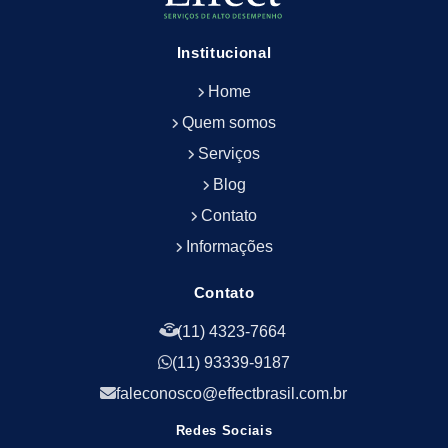
Empresa de Limpeza e Conservação Predial
Empresa de Manutenção Predial
Institucional
Empresa de Portaria Terceirizada
Home
Empresa de Portaria e Controlador de Acesso
Empresa de Portaria e Limpeza
Quem somos
Empresa de Serviços Terceirizados
Serviços
Empresa de Serviços de Manutenção Predial
Blog
Empresa de Terceirização de Limpeza
Contato
Empresa de Terceirização de Portaria
Informações
Empresa de Terceirização de Serviços de
Limpeza
Empresa de Terceirização de Serviços de
Contato
Limpeza Facilities
(11) 4323-7664
Empresa de Zeladoria e Portaria
(11) 93339-9187
Empresas Terceirizadas Recepção
Empresas de Jardinagem para Condomínios
faleconosco@effectbrasil.com.br
Empresas de Manutenção Predial Rj
Redes Sociais
Empresas de Manutenção Predial Sp