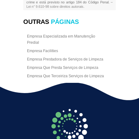
crime e está previsto no artigo 184 do Código Penal. –
Lei n° 9.610-98 sobre direitos autorais
.
OUTRAS
PÁGINAS
Empresa Especializada em Manutenção
Predial
Empresa Facilities
Empresa Prestadora de Serviços de Limpeza
Empresa Que Presta Serviços de Limpeza
Empresa Que Terceiriza Serviços de Limpeza
Empresa Terceirizada de Portaria
Empresa de Facilities
Empresa de Limpeza Escritório Rj
Empresa de Limpeza Empresarial
Empresa de Limpeza Predial
Empresa de Limpeza Predial Terceirizada
Empresa de Limpeza de Escritório