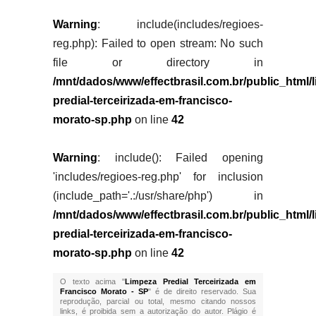
Warning
: include(includes/regioes-
reg.php): Failed to open stream: No such
file or directory in
/mnt/dados/www/effectbrasil.com.br/public_html/
predial-terceirizada-em-francisco-
morato-sp.php
on line
42
Warning
: include(): Failed opening
'includes/regioes-reg.php' for inclusion
(include_path='.:/usr/share/php') in
/mnt/dados/www/effectbrasil.com.br/public_html/
predial-terceirizada-em-francisco-
morato-sp.php
on line
42
O texto acima "
Limpeza Predial Terceirizada em
Francisco Morato - SP
" é de direito reservado. Sua
reprodução, parcial ou total, mesmo citando nossos
links, é proibida sem a autorização do autor. Plágio é