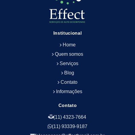
Empresa de Limpeza de Fachada
Empresa de Limpeza de Fachadas
Empresa de Limpeza e Conservação Predial
Empresa de Manutenção Predial
Institucional
Empresa de Portaria Terceirizada
Home
Empresa de Portaria e Controlador de Acesso
Empresa de Portaria e Limpeza
Quem somos
Empresa de Serviços Terceirizados
Serviços
Empresa de Serviços de Manutenção Predial
Blog
Empresa de Terceirização de Limpeza
Contato
Empresa de Terceirização de Portaria
Informações
Empresa de Terceirização de Serviços de
Limpeza
Empresa de Terceirização de Serviços de
Contato
Limpeza Facilities
(11) 4323-7664
Empresa de Zeladoria e Portaria
(11) 93339-9187
Empresas Terceirizadas Recepção
Empresas de Jardinagem para Condomínios