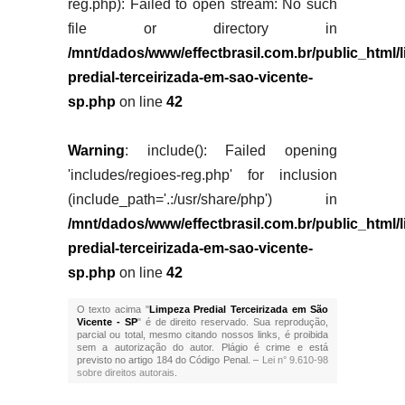
reg.php): Failed to open stream: No such
file or directory in
/mnt/dados/www/effectbrasil.com.br/public_html/
predial-terceirizada-em-sao-vicente-
sp.php
on line
42
Warning
: include(): Failed opening
'includes/regioes-reg.php' for inclusion
(include_path='.:/usr/share/php') in
/mnt/dados/www/effectbrasil.com.br/public_html/
predial-terceirizada-em-sao-vicente-
sp.php
on line
42
O texto acima "
Limpeza Predial Terceirizada em São
Vicente - SP
" é de direito reservado. Sua reprodução,
parcial ou total, mesmo citando nossos links, é proibida
sem a autorização do autor. Plágio é crime e está
previsto no artigo 184 do Código Penal. –
Lei n° 9.610-98
sobre direitos autorais
.