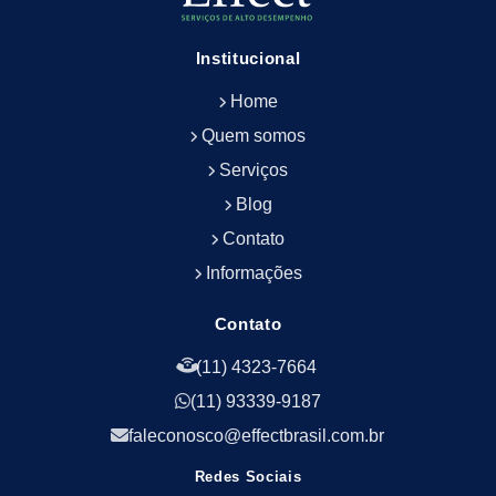
Empresa de Limpeza e Conservação Predial
Empresa de Manutenção Predial
Institucional
Empresa de Portaria Terceirizada
Home
Empresa de Portaria e Controlador de Acesso
Empresa de Portaria e Limpeza
Quem somos
Empresa de Serviços Terceirizados
Serviços
Empresa de Serviços de Manutenção Predial
Blog
Empresa de Terceirização de Limpeza
Contato
Empresa de Terceirização de Portaria
Informações
Empresa de Terceirização de Serviços de
Limpeza
Empresa de Terceirização de Serviços de
Contato
Limpeza Facilities
(11) 4323-7664
Empresa de Zeladoria e Portaria
(11) 93339-9187
Empresas Terceirizadas Recepção
Empresas de Jardinagem para Condomínios
faleconosco@effectbrasil.com.br
Empresas de Manutenção Predial Rj
Redes Sociais
Empresas de Manutenção Predial Sp